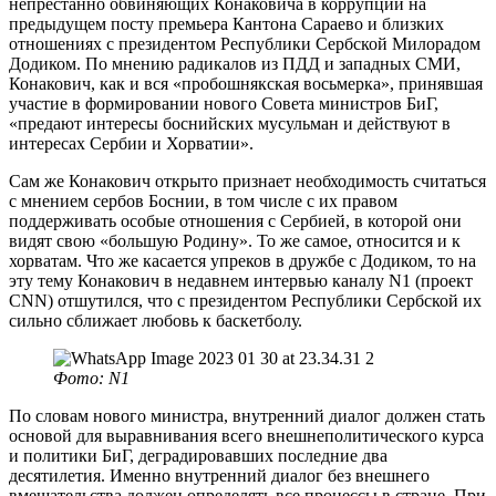
непрестанно обвиняющих Конаковича в коррупции на
предыдущем посту премьера Кантона Сараево и близких
отношениях с президентом Республики Сербской Милорадом
Додиком. По мнению радикалов из ПДД и западных СМИ,
Конакович, как и вся «пробошнякская восьмерка», принявшая
участие в формировании нового Совета министров БиГ,
«предают интересы боснийских мусульман и действуют в
интересах Сербии и Хорватии».
Сам же Конакович открыто признает необходимость считаться
с мнением сербов Боснии, в том числе с их правом
поддерживать особые отношения с Сербией, в которой они
видят свою «большую Родину». То же самое, относится и к
хорватам. Что же касается упреков в дружбе с Додиком, то на
эту тему Конакович в недавнем интервью каналу N1 (проект
CNN) отшутился, что с президентом Республики Сербской их
сильно сближает любовь к баскетболу.
Фото: N1
По словам нового министра, внутренний диалог должен стать
основой для выравнивания всего внешнеполитического курса
и политики БиГ, деградировавших последние два
десятилетия. Именно внутренний диалог без внешнего
вмешательства должен определять все процессы в стране. При