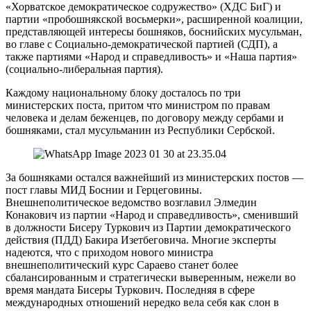
«Хорватское демократическое содружество» (ХДС БиГ) и
партии «пробошнякской восьмерки», расширенной коалиции,
представляющей интересы бошняков, боснийских мусульман,
во главе с Социально-демократической партией (СДП), а
также партиями «Народ и справедливость» и «Наша партия»
(социально-либеральная партия).
Каждому национальному блоку досталось по три
министерских поста, притом что министром по правам
человека и делам беженцев, по договору между сербами и
бошняками, стал мусульманин из Республики Сербской.
За бошняками остался важнейший из министерских постов —
пост главы МИД Боснии и Герцеговины.
Внешнеполитическое ведомство возглавил Элмедин
Конакович из партии «Народ и справедливость», сменивший
в должности Бисеру Туркович из Партии демократического
действия (ПДД) Бакира Изетбеговича. Многие эксперты
надеются, что с приходом нового министра
внешнеполитический курс Сараево станет более
сбалансированным и стратегически выверенным, нежели во
время мандата Бисеры Туркович. Последняя в сфере
международных отношений нередко вела себя как слон в