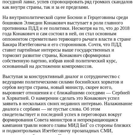
посудной лавке, успев спровоцировать ряд громких скандалов
как внутри страны, так и за ее пределами.
На внутриполитической сцене Боснии и Герцеговины среди
бошняков Элмедин Конакович выступает в роли главного
противника ПДД и ее политики. Несмотря на то, что до 2018
года Конакович и сам состоял в ней, он стал основным
оппонентом стремительно теряющего рычаги власти в стране
Бакира Изетбеговича и его сторонников. Сочтя, что ПДД
ставит партийные интересы выше государственных и
тормозит развитие страны, Конакович сформировал
собственную партию, избрав иной политический курс,
основанный на достижении компромиссов.
Выступая за конструктивный диалог и сотрудничество с
ведущими политическими силами боснийских хорватов и
сербов внутри страны, новый министр, скорее всего,
выровняет отношения и с ближайшими соседями — Сербией
и Хорватией. О намерении сделать это Конакович успел
заявить в нескольких своих недавних интервью. Налаживание
диалога с сербами — не пустые слова. Об этом
свидетельствует и последний успех в переговорах вокруг
формирования Совета министров и непрекращающаяся
кампания травли нового главы МИД БиГ со стороны близких
и подконтрольных Изетбеговичу прозападных СМИ,