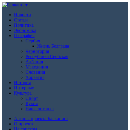
Новости
Статьи
Политика
Экономика
География
Сербия
Жизнь Белграда
Черногория
Республика Сербская
Албания
Македония
Словения
Хорватия
История
Интервью
Культура
Спорт
Кухня
Наша читанка
Авторы проекта Балканист
О проекте
На српском