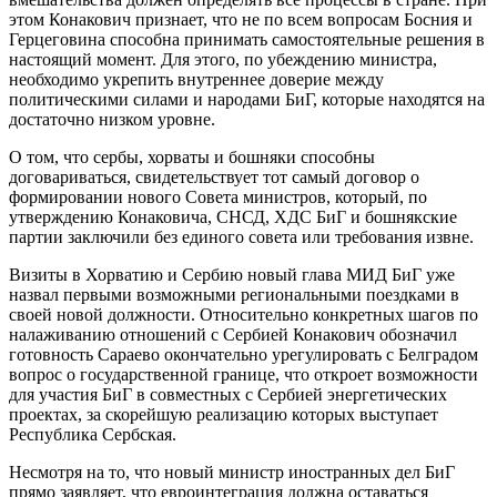
этом Конакович признает, что не по всем вопросам Босния и
Герцеговина способна принимать самостоятельные решения в
настоящий момент. Для этого, по убеждению министра,
необходимо укрепить внутреннее доверие между
политическими силами и народами БиГ, которые находятся на
достаточно низком уровне.
О том, что сербы, хорваты и бошняки способны
договариваться, свидетельствует тот самый договор о
формировании нового Совета министров, который, по
утверждению Конаковича, СНСД, ХДС БиГ и бошнякские
партии заключили без единого совета или требования извне.
Визиты в Хорватию и Сербию новый глава МИД БиГ уже
назвал первыми возможными региональными поездками в
своей новой должности. Относительно конкретных шагов по
налаживанию отношений с Сербией Конакович обозначил
готовность Сараево окончательно урегулировать с Белградом
вопрос о государственной границе, что откроет возможности
для участия БиГ в совместных с Сербией энергетических
проектах, за скорейшую реализацию которых выступает
Республика Сербская.
Несмотря на то, что новый министр иностранных дел БиГ
прямо заявляет, что евроинтеграция должна оставаться