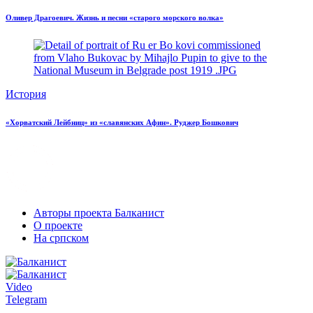
Оливер Драгоевич. Жизнь и песни «старого морского волка»
История
«Хорватский Лейбниц» из «славянских Афин». Руджер Бошкович
Авторы проекта Балканист
О проекте
На српском
Video
Telegram