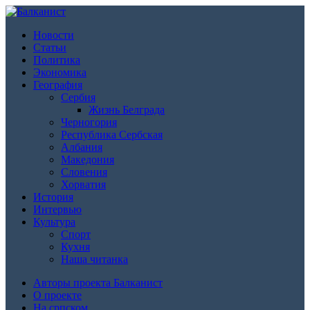
Новости
Статьи
Политика
Экономика
География
Сербия
Жизнь Белграда
Черногория
Республика Сербская
Албания
Македония
Словения
Хорватия
История
Интервью
Культура
Спорт
Кухня
Наша читанка
Авторы проекта Балканист
О проекте
На српском