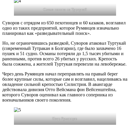
Схема поиска на Туртукай
Суворов с отрядом из 650 пехотинцев и 60 казаков, возглавил
одно из таких предприятий, которое Румянцев изначально
планировал как «разведывательный поиск».
Но, не ограничившись разведкой, Суворов атаковал Туртукай
(современный Тутракан в Болгарии), где было захвачено 16
пушек и 51 судно. Османы потеряли до 1,5 тысяч убитыми и
раненными, против всего 26 убитых у русских. Крепость
была сожжена, а жителей Туртукая перевезли на левобережье.
Через день Румянцев начал переправлять на правый берег
более крупные силы, которые сам и возглавил, нацеливаясь на
овладение сильной крепостью Силистрия. В авангарде
действовала дивизия Отто Вейсмана фон Вейсенштейна,
которого Суворов оценивал как главного соперника из
военачальников своего поколения.
Петр Румянцев