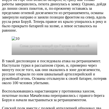
работы завершились, пехота двинулась к замку. Однако, дойдя
до линии своих пикетов, и, по-прежнему оставаясь за
пределами огневой досягаемости из ретраншемента, османы
завернули направо и заняли позиции фронтом на север, вдоль
русла реки Боруй. Теперь правое их крыло упиралось в реку и
было прикрыто батареей на холме, а левое оставалось на
равнине.
Схема русских позиций при Гирсово из «Военной
энциклопедии Сытина». 1911 год
В такой диспозиции и последовала атака на ретраншемент.
Наступали турки в рассыпном строю, и, примерно через
минуту после того, как они оказались в зоне досягаемости,
русские открыли по ним шквальный артиллерийский и
ружейный огонь. Османы отхлынули к своей батарее, потеряв
около 100 человек убитыми.
Воспользовавшись нарастающим у противника хаосом,
пехотные полки Мачабелова переправились с правого берега
Боруя и начали выстраиваться за ретраншементом.
Севский полк вместе с полевой артиллерией образовал два