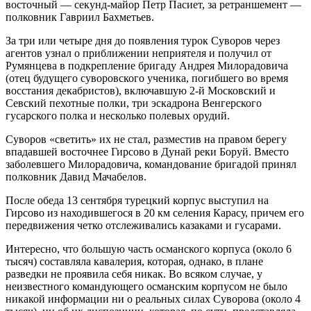
восточный — секунд-майор Петр Пасиет, за ретраншемент —
полковник Гавриил Бахметьев.
За три или четыре дня до появления турок Суворов через
агентов узнал о приближении неприятеля и получил от
Румянцева в подкрепление бригаду Андрея Милорадовича
(отец будущего суворовского ученика, погибшего во время
восстания декабристов), включавшую 2-й Московский и
Севский пехотные полки, три эскадрона Венгерского
гусарского полка и несколько полевых орудий.
Суворов «светить» их не стал, разместив на правом берегу
впадавшей восточнее Гирсово в Дунай реки Боруй. Вместо
заболевшего Милорадовича, командование бригадой принял
полковник Давид Мачабелов.
После обеда 13 сентября турецкий корпус выступил на
Гирсово из находившегося в 20 км селения Карасу, причем его
передвижения четко отслеживались казаками и гусарами.
Интересно, что большую часть османского корпуса (около 6
тысяч) составляла кавалерия, которая, однако, в плане
разведки не проявила себя никак. Во всяком случае, у
неизвестного командующего османским корпусом не было
никакой информации ни о реальных силах Суворова (около 4