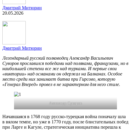
Дмитрий Митюрин
20.05.2026
Дмитрий Митюрин
Легендарный русский полководец Александр Васильевич
Суворов прославился победами над поляками, французами, но в
наибольшей степени все же над турками. И первые свои
«виктории» над османами он одержал на Балканах. Особое
место среди них занимает битва при Гирсово, которую
«Генерал Вперед» провел в не характерном для него стиле.
Александр Суворов
Начавшаяся в 1768 году русско-турецкая война поначалу шла
в вялом темпе, но уже в 1770 году, после блистательных побед
при Ларге и Кагуле, стратегическая инициатива перешла к