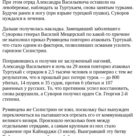
При этом отряд Александра Васильевича оставили на
левобережье, наблюдать за Туртукаем, снова занятым турками.
Будучи ранен в ногу (при взрыве турецкой пушки), Суворов
нуждался в лечении.
Дальше получилась накладка. Замещавший заболевшего
Суворова генерал Василий Мещерский по какой-то причине
не выполнил приказ Румянцева повторно атаковать Туртукай.
что стало одним из факторов, позволивших османам усилить
гарнизон Силистрии.
Поправившись и получив не заслуженный нагоняй,
Александр Васильевич в ночь на 29 июня повторно атаковал
Туртукай с отрядом в 2,5 тысячи человек и примерно с тем же
результатом, что в прошлый раз: потери турок — до 800
убитых, 14 пушек и 35 судов, против 6 убитых и 107
раненных у русских. То, что противник успел восстановить,
снова разрушили, а Суворов получил орден Св. Георгия 2-й
степени.
Румянцева же Силистрию не взял, поскольку был вынужден
переключиться на пытавшегося отрезать его от коммуникаций
великого визиря. Произошло несколько боев между
отдельными отрядами, а самым крупным из них стало
сражение при Кайнарджи (3 июля). Выигравший эту битву