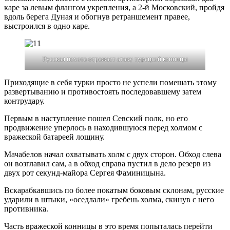
каре за левым флангом укрепления, а 2-й Московский, пройдя
вдоль берега Дуная и обогнув ретраншемент правее,
выстроился в одно каре.
Русская пехота отражает атаку турецкой конницы
Приходящие в себя турки просто не успели помешать этому
развертыванию и противостоять последовавшему затем
контрудару.
Первым в наступление пошел Севский полк, но его
продвижение уперлось в находившуюся перед холмом с
вражеской батареей лощину.
Мачабелов начал охватывать холм с двух сторон. Обход слева
он возглавил сам, а в обход справа пустил в дело резерв из
двух рот секунд-майора Сергея Фаминицына.
Вскарабкавшись по более покатым боковым склонам, русские
ударили в штыки, «оседлали» гребень холма, скинув с него
противника.
Часть вражеской конницы в это время попыталась перейти