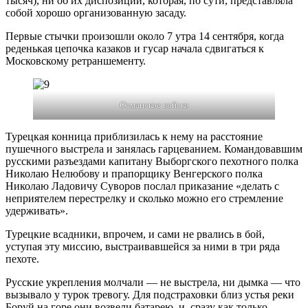
тысяч), ни об их диспозиции, которая, по сути, представляла
собой хорошо организованную засаду.
Первые стычки произошли около 7 утра 14 сентября, когда
реденькая цепочка казаков и гусар начала сдвигаться к
Московскому ретраншементу.
Османское войско
Турецкая конница приблизилась к нему на расстояние
пушечного выстрела и занялась гарцеванием. Командовавшим
русскими разъездами капитану Выборгского пехотного полка
Николаю Нелюбову и прапорщику Венгерского полка
Николаю Ладовичу Суворов послал приказание «делать с
неприятелем перестрелку и сколько можно его стремление
удерживать».
Турецкие всадники, впрочем, и сами не рвались в бой,
уступая эту миссию, выстраивавшейся за ними в три ряда
пехоте.
Русские укрепления молчали — не выстрела, ни дымка — что
вызывало у турок тревогу. Для подстраховки близ устья реки
Боруй на горе они возвели батарею, и, сразу как только