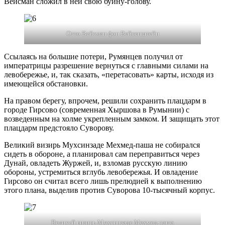
Вейсман сложил в ней свою буйну-голову.
Отто Вейсман фон Вейсенштейн
Ссылаясь на большие потери, Румянцев получил от
императрицы разрешение вернуться с главными силами на
левобережье, и, так сказать, «перетасовать» карты, исходя из
имеющейся обстановки.
На правом берегу, впрочем, решили сохранить плацдарм в
городе Гирсово (современная Хыршова в Румынии) с
возведенным на холме укрепленным замком. И защищать этот
плацдарм предстояло Суворову.
Великий визирь Мухсинзаде Мехмед-паша не собирался
сидеть в обороне, а планировал сам переправиться через
Дунай, овладеть Журжей, и, взломав русскую линию
обороны, устремиться вглубь левобережья. И овладение
Гирсово он считал всего лишь прелюдией к выполнению
этого плана, выделив против Суворова 10-тысячный корпус.
Великий визирь Мухсинзаде Мехмед-паша