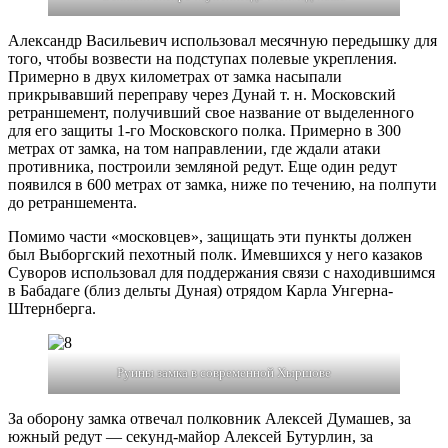
Александр Васильевич использовал месячную передышку для
того, чтобы возвести на подступах полевые укрепления.
Примерно в двух километрах от замка насыпали
прикрывавший переправу через Дунай т. н. Московский
ретраншемент, получивший свое название от выделенного
для его защиты 1-го Московского полка. Примерно в 300
метрах от замка, на том направлении, где ждали атаки
противника, построили земляной редут. Еще один редут
появился в 600 метрах от замка, ниже по течению, на полпути
до ретраншемента.
Помимо части «московцев», защищать эти пункты должен
был Выборгский пехотный полк. Имевшихся у него казаков
Суворов использовал для поддержания связи с находившимся
в Бабадаге (близ дельты Дуная) отрядом Карла Унгерна-
Штернберга.
Руины замка в современной Хыршове
За оборону замка отвечал полковник Алексей Думашев, за
южный редут — секунд-майор Алексей Бутурлин, за