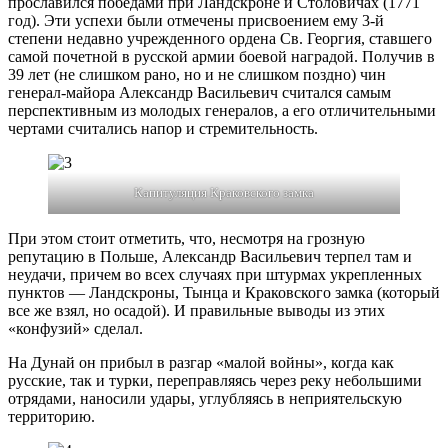
прославился победами при Ландскроне и Столовичах (1771
год). Эти успехи были отмечены присвоением ему 3-й
степени недавно учрежденного ордена Св. Георгия, ставшего
самой почетной в русской армии боевой наградой. Получив в
39 лет (не слишком рано, но и не слишком поздно) чин
генерал-майора Александр Васильевич считался самым
перспективным из молодых генералов, а его отличительными
чертами считались напор и стремительность.
Капитуляция Краковского замка
При этом стоит отметить, что, несмотря на грозную
репутацию в Польше, Александр Васильевич терпел там и
неудачи, причем во всех случаях при штурмах укрепленных
пунктов — Ландскроны, Тынца и Краковского замка (который
все же взял, но осадой). И правильные выводы из этих
«конфузий» сделал.
На Дунай он прибыл в разгар «малой войны», когда как
русские, так и турки, переправляясь через реку небольшими
отрядами, наносили удары, углубляясь в неприятельскую
территорию.