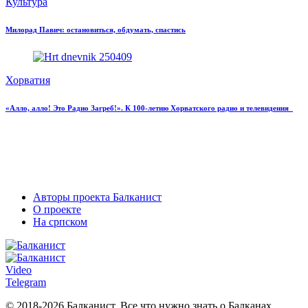
Культура
Милорад Павич: остановиться, обдумать, спастись
Хорватия
«Алло, алло! Это Радио Загреб!». К 100-летию Хорватского радио и телевидения
Авторы проекта Балканист
О проекте
На српском
Video
Telegram
© 2018-2026 Балканист. Все что нужно знать о Балканах.