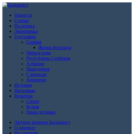
Новости
Статьи
Политика
Экономика
География
Сербия
Жизнь Белграда
Черногория
Республика Сербская
Албания
Македония
Словения
Хорватия
История
Интервью
Культура
Спорт
Кухня
Наша читанка
Авторы проекта Балканист
О проекте
На српском