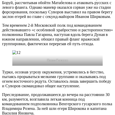
Боруй, рассчитывая обойти Матабелова и атаковать русских с
левого фланга. Однако маневр оказался сорван уже на стадии
форсирования, поскольку Суворов выставил на правом берегу
заслон егерей во главе с секунд-майором Иваном Ширковым.
Тем временем 2-й Московский полк под командованием
действовавшего «с особливой храбростию и расторопностию»
полковника Павла Гагарина, наступая вдоль берега Дуная в
южном направлении, обошел правый фланг вражеской
группировки, фактически перерезав ей путь отхода.
Павел Гагарин
Турки, осознав угрозу окружения, устремились в бегство,
пытаясь прорываться мелкими группами и оказываясь под
огнем восточного редута. Оставалось лишь завершить победу
и Суворов скомандовал общее наступление.
Преследование, продолжавшееся до вечера на расстоянии 30
км, разумеется, возглавила легкая конница под
командованием подполковника Венгерского гусарского полка
Владимира Розена. За ней шли егеря Широкова и капитана
Василия Яновича.