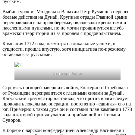
русским.
Выбив турок из Молдовы и Валахии Петр Румянцев перенес
боевые действия на Дунай. Крупные отряды Главной армии
переправлялись на правобережье, овладевали крепостями и
населенными пунктами, но не могли продвинуться вглубь
вражеской территории из-за проблем с продовольствием.
Кампания 1772 года, несмотря на локальные успехи, в
сущности, прошла впустую, хотя инициатива по-прежнему
оставалась за русскими.
Битва при Кагуле
Стремясь поскорей завершить войну, Екатерина II требовала
от Румянцева переправиться с главными силами за Дунай.
Кагульский триумфатор настаивал, что против врага следует
проводить локальные операции, постепенно «сдвигая» его на
юг. Примерно в таком духе он и составил план кампании 1773
года в которой принял участие и прибывший из Польши
Суворов.
В борьбе с Барской конфедерацией Александр Васильевич