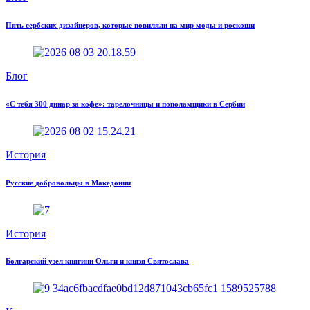
Пять сербских дизайнеров, которые повиляли на мир моды и роскоши
Блог
«С тебя 300 динар за кофе»: тарелочницы и пополамщики в Сербии
История
Русские добровольцы в Македонии
История
Болгарский узел княгини Ольги и князя Святослава