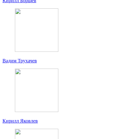
Кирилл Борщев
Вадим Трухачев
Кирилл Яковлев