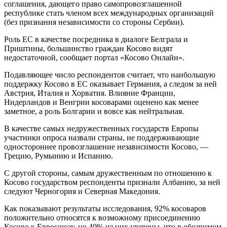
соглашения, дающего право самопровозглашенной
республике стать членом всех международных организаций
(без признания независимости со стороны Сербии).
Роль ЕС в качестве посредника в диалоге Белграла и
Приштины, большинство граждан Косово видят
недостаточной, сообщает портал «Косово Онлайн».
Подавляющее число респондентов считает, что наибольшую
поддержку Косово в ЕС оказывает Германия, а следом за ней
Австрия, Италия и Хорватия. Влияние Франции,
Нидерландов и Венгрии косоварами оценено как менее
заметное, а роль Болгарии и вовсе как нейтральная.
В качестве самых недружественных государств Европы
участники опроса назвали страны, не поддерживающие
одностороннее провозглашение независимости Косово, —
Грецию, Румынию и Испанию.
С другой стороны, самым дружественным по отношению к
Косово государством респонденты признали Албанию, за ней
следуют Черногория и Северная Македония.
Как показывают результаты исследования, 92% косоваров
положительно относятся к возможному присоединению
Косово к Евросоюзу, но 40% из них уверены, что в обозримом