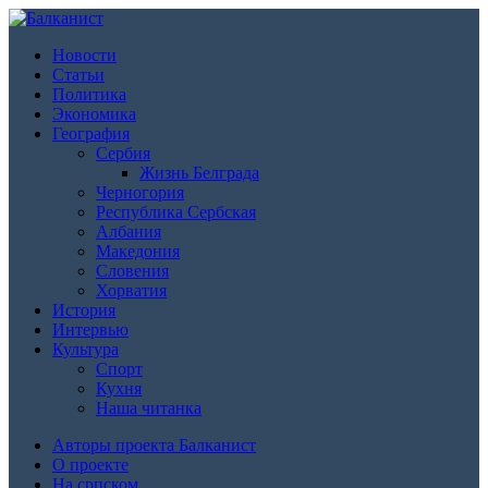
Новости
Статьи
Политика
Экономика
География
Сербия
Жизнь Белграда
Черногория
Республика Сербская
Албания
Македония
Словения
Хорватия
История
Интервью
Культура
Спорт
Кухня
Наша читанка
Авторы проекта Балканист
О проекте
На српском