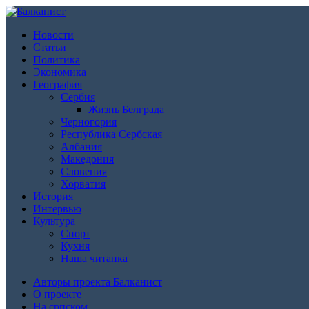
Новости
Статьи
Политика
Экономика
География
Сербия
Жизнь Белграда
Черногория
Республика Сербская
Албания
Македония
Словения
Хорватия
История
Интервью
Культура
Спорт
Кухня
Наша читанка
Авторы проекта Балканист
О проекте
На српском