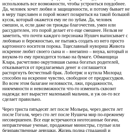
использовать все возможности, чтобы устроиться поудобнее.
Да, человек хочет любви и защищенности, и потому бывает не
в меру тщеславен и порой может позариться на такой большой
кусок, который окажется ему не по зубам. Да, человек
смешон, и, если даже он трижды благочестив, умен или
рассудителен, это порой делает его еще смешнее. Нельзя не
заметить, что почти каждого персонажа Нушич выписывает с
любовью и бережностью, не пытаясь создать из него просто
картонного носителя порока. Тщеславный нувориш Живота
искренне любит своего сына и – внезапно – внука, который и
внуком-то ему приходится только на бумаге. Обманщица
Клара, расчетливо окрутившая сынка богатых родителей,
отказывается от предлагаемых денег и соглашается
расторгнуть бесчестный брак. Лоботряс и кутила Милорад
способен на искренне чувство, свободное от предрассудков.
Во всем этом балагане неловкости, лжи, продажности,
никчемности и невозможности что-то изменить сквозит
надежда: вот вырастет маленький мальчик, и уж он-то все
сделает правильно.
Через триста пятьдесят лет после Мольера, через двести лет
после Гоголя, через сто лет после Нушича мир по-прежнему
несовершенен. Все еще встречаются неотесанные богачи,
непрактичные ученые, продажные министры, глупые или
безнравственные девушки. Жизнь полна страданий и