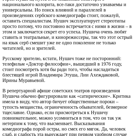
национального колорита, все-таки достаточно узнаваемы и
универсальны. Но поиск влияний и параллелей в
произведениях сербского комедиографа стоит, пожалуй,
оставить специалистам. Нушич эксплуатирует стереотипы
просто потому, что постоянно встречается с ними в жизни – в
этом и заключается секрет его успеха. Нушича очень любят
ставить и театральные, и кинорежиссеры, так что этот острый
на язык серб смешит уже не одно поколение не только
читателей, но и зрителей.
Русскому зрителю, кстати, Нушич тоже не посторонний:
телефильм «Доктор философии», вышедший в 1976 году,
стоит посмотреть хотя бы ради того, чтобы насладиться
блестящей игрой Владимира Этуша, Лии Ахеждаковой,
Ирины Муравьевой.
В репертуарной афише советских театров произведения
Нушича обычно фигурировали как «сатирические». Критика
имела в виду, что автор бичует общественные пороки –
тупость мещанства, ограниченность обывателей, безмерное
тщеславие. Однако, если присмотреться к Нушичу
повнимательнее, можно усомниться в том, что он так уж
нетерпим к тому, что высмеивает. Высказывания
комедиографа порой остры, но смех его мягок. Да, человек
слаб, и слабость эта вынуждает при первом удобном случае