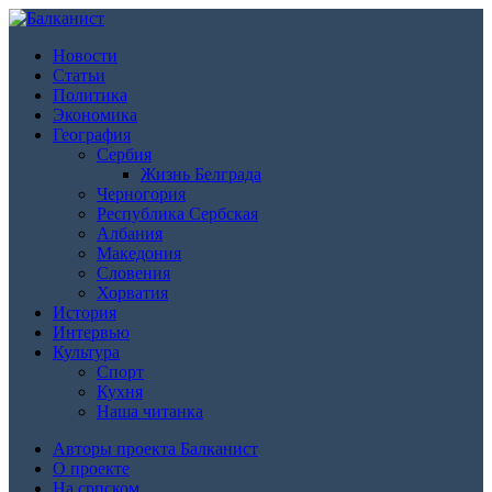
Новости
Статьи
Политика
Экономика
География
Сербия
Жизнь Белграда
Черногория
Республика Сербская
Албания
Македония
Словения
Хорватия
История
Интервью
Культура
Спорт
Кухня
Наша читанка
Авторы проекта Балканист
О проекте
На српском