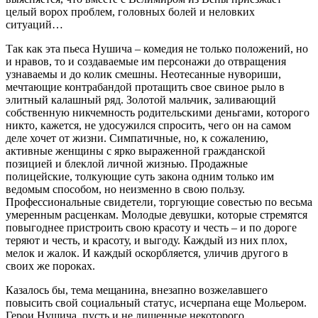
целый ворох проблем, головных болей и неловких
ситуаций…
Так как эта пьеса Нушича – комедия не только положений, но
и нравов, то и создаваемые им персонажи до отвращения
узнаваемы и до колик смешны. Неотесанные нувориши,
мечтающие контрабандой протащить свое свиное рыло в
элитный калашный ряд. Золотой мальчик, заливающий
собственную никчемность родительскими деньгами, которого
никто, кажется, не удосужился спросить, чего он на самом
деле хочет от жизни. Симпатичные, но, к сожалению,
активные женщины с ярко выраженной гражданской
позицией и блеклой личной жизнью. Продажные
полицейские, толкующие суть закона одним только им
ведомым способом, но неизменно в свою пользу.
Профессиональные свидетели, торгующие совестью по весьма
умеренным расценкам. Молодые девушки, которые стремятся
повыгоднее пристроить свою красоту и честь – и по дороге
теряют и честь, и красоту, и выгоду. Каждый из них плох,
мелок и жалок. И каждый оскорбляется, уличив другого в
своих же пороках.
Казалось бы, тема мещанина, внезапно возжелавшего
повысить свой социальный статус, исчерпана еще Мольером.
Герои Нушича, пусть и не лишенные некоторого