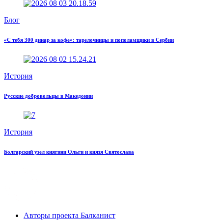
Блог
«С тебя 300 динар за кофе»: тарелочницы и пополамщики в Сербии
История
Русские добровольцы в Македонии
История
Болгарский узел княгини Ольги и князя Святослава
Авторы проекта Балканист