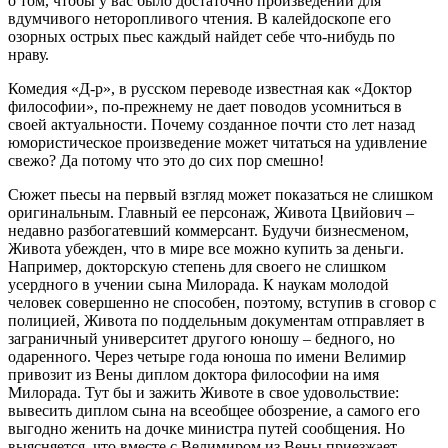
о том, чтобы у вас было достаточно произведений для
вдумчивого неторопливого чтения. В калейдоскопе его
озорных острых пьес каждый найдет себе что-нибудь по
нраву.
Комедия «Д-р», в русском переводе известная как «Доктор
философии», по-прежнему не дает поводов усомниться в
своей актуальности. Почему созданное почти сто лет назад
юмористическое произведение может читаться на удивление
свежо? Да потому что это до сих пор смешно!
Сюжет пьесы на первый взгляд может показаться не слишком
оригинальным. Главный ее персонаж, Живота Цвийович –
недавно разбогатевший коммерсант. Будучи бизнесменом,
Живота убежден, что в мире все можно купить за деньги.
Например, докторскую степень для своего не слишком
усердного в учении сына Милорада. К наукам молодой
человек совершенно не способен, поэтому, вступив в сговор с
полицией, Живота по поддельным документам отправляет в
заграничный университет другого юношу – бедного, но
одаренного. Через четыре года юноша по имени Велимир
привозит из Вены диплом доктора философии на имя
Милорада. Тут бы и зажить Животе в свое удовольствие:
вывесить диплом сына на всеобщее обозрение, а самого его
выгодно женить на дочке министра путей сообщения. Но
выясняется, что вместе с Велимиром из Вены приезжает