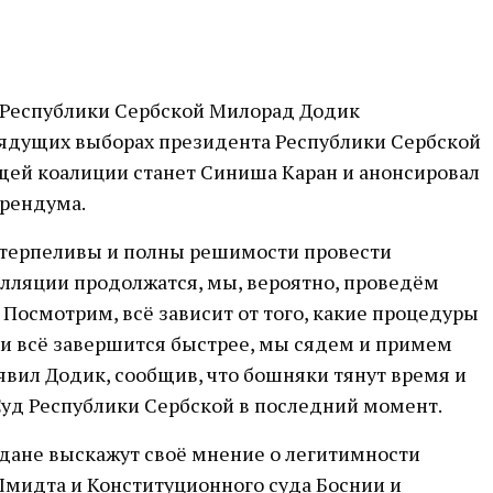
Республики Сербской Милорад Додик
рядущих выборах президента Республики Сербской
щей коалиции станет Синиша Каран и анонсировал
рендума.
ы терпеливы и полны решимости провести
лляции продолжатся, мы, вероятно, проведём
 Посмотрим, всё зависит от того, какие процедуры
ли всё завершится быстрее, мы сядем и примем
аявил Додик, сообщив, что бошняки тянут время и
Суд Республики Сербской в последний момент.
дане выскажут своё мнение о легитимности
мидта и Конституционного суда Боснии и