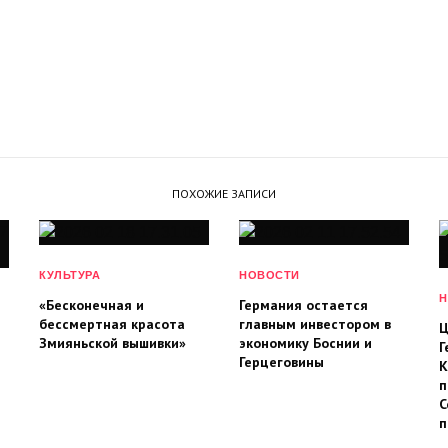
ПОХОЖИЕ ЗАПИСИ
КУЛЬТУРА
НОВОСТИ
Н
«Бесконечная и
Германия остается
бессмертная красота
главным инвестором в
Ц
Змияньской вышивки»
экономику Боснии и
Г
Герцеговины
К
п
С
п