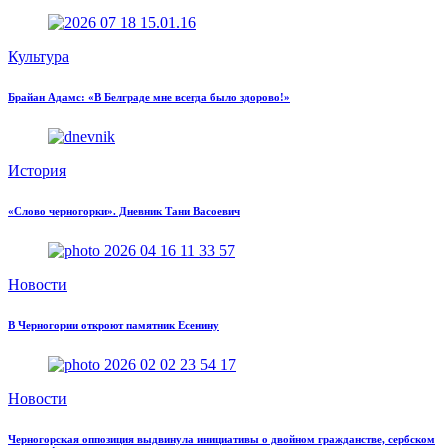
Культура
Брайан Адамс: «В Белграде мне всегда было здорово!»
История
«Слово черногорки». Дневник Тани Васоевич
Новости
В Черногории откроют памятник Есенину
Новости
Черногорская оппозиция выдвинула инициативы о двойном гражданстве, сербском