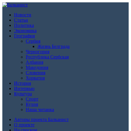
Новости
Статьи
Политика
Экономика
География
Сербия
Жизнь Белграда
Черногория
Республика Сербская
Албания
Македония
Словения
Хорватия
История
Интервью
Культура
Спорт
Кухня
Наша читанка
Авторы проекта Балканист
О проекте
На српском