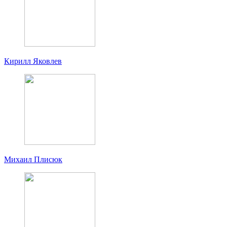
Кирилл Яковлев
Михаил Плисюк