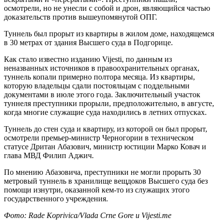
осмотрели, но не унесли с собой и дрон, являющийся частью
доказательств против вышеупомянутой ОПГ.
Туннель был прорыт из квартиры в жилом доме, находящемся
в 30 метрах от здания Высшего суда в Подгорице.
Как стало известно изданию Vijesti, по данным из
неназванных источников в правоохранительных органах,
туннель копали примерно полтора месяца. Из квартиры,
которую владельцы сдали постояльцам с поддельными
документами в июле этого года. Заключительный участок
туннеля преступники прорыли, предположительно, в августе,
когда многие служащие суда находились в летних отпусках.
Туннель до стен суда и квартиру, из которой он был прорыт,
осмотрели премьер-министр Черногории в техническом
статусе Дритан Абазович, министр юстиции Марко Ковач и
глава МВД Филип Аджич.
По мнению Абазовича, преступники не могли прорыть 30
метровый туннель в хранилище вещдоков Высшего суда без
помощи изнутри, оказанной кем-то из служащих этого
государственного учреждения.
Фото: Rade Koprivica/Vlada Crne Gore и Vijesti.me