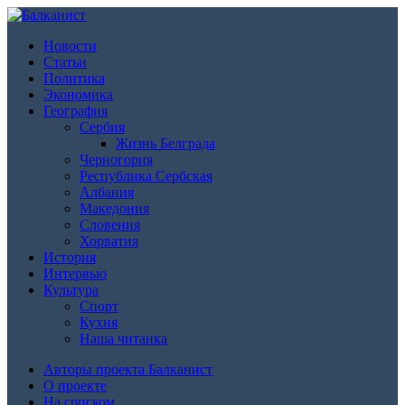
Новости
Статьи
Политика
Экономика
География
Сербия
Жизнь Белграда
Черногория
Республика Сербская
Албания
Македония
Словения
Хорватия
История
Интервью
Культура
Спорт
Кухня
Наша читанка
Авторы проекта Балканист
О проекте
На српском