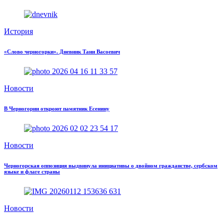
История
«Слово черногорки». Дневник Тани Васоевич
Новости
В Черногории откроют памятник Есенину
Новости
Черногорская оппозиция выдвинула инициативы о двойном гражданстве, сербском
языке и флаге страны
Новости