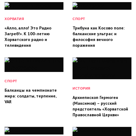
ХОРВАТИЯ
СПОРТ
«Алло, алло! Это Радио
Трибуна как Косово поле:
Загреб!». К 100-летию
балканские ультрас и
Хорватского радио и
философия вечного
телевидения
поражения
СПОРТ
ИСТОРИЯ
Балканцы на чемпионате
мира: солдаты, терпение,
Архиепископ Гермоген
VAR
(Максимов) – русский
предстоятель «Хорватской
Православной Церкви»