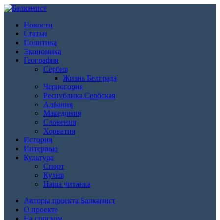
Новости
Статьи
Политика
Экономика
География
Сербия
Жизнь Белграда
Черногория
Республика Сербская
Албания
Македония
Словения
Хорватия
История
Интервью
Культура
Спорт
Кухня
Наша читанка
Авторы проекта Балканист
О проекте
На српском