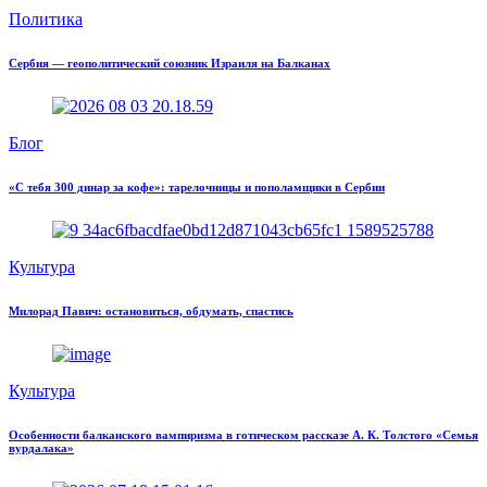
Политика
Сербия — геополитический союзник Израиля на Балканах
Блог
«С тебя 300 динар за кофе»: тарелочницы и пополамщики в Сербии
Культура
Милорад Павич: остановиться, обдумать, спастись
Культура
Особенности балканского вампиризма в готическом рассказе А. К. Толстого «Семья
вурдалака»