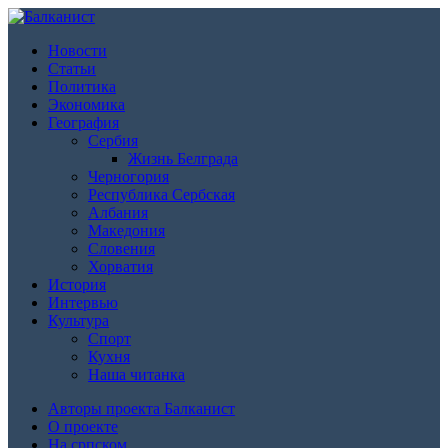
Новости
Статьи
Политика
Экономика
География
Сербия
Жизнь Белграда
Черногория
Республика Сербская
Албания
Македония
Словения
Хорватия
История
Интервью
Культура
Спорт
Кухня
Наша читанка
Авторы проекта Балканист
О проекте
На српском