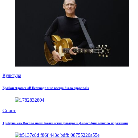
Культура
Брайан Адамс: «В Белграде мне всегда было здорово!»
Спорт
Трибуна как Косово поле: балканские ультрас и философия вечного поражения