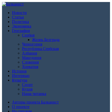
Новости
Статьи
Политика
Экономика
География
Сербия
Жизнь Белграда
Черногория
Республика Сербская
Албания
Македония
Словения
Хорватия
История
Интервью
Культура
Спорт
Кухня
Наша читанка
Авторы проекта Балканист
О проекте
На српском