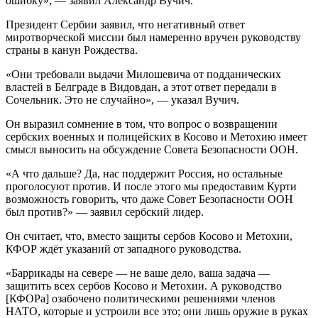
ошибку», — заявил Александр Вучич.
Президент Сербии заявил, что негативный ответ
миротворческой миссии был намеренно вручен руководству
страны в канун Рождества.
«Они требовали выдачи Милошевича от подданических
властей в Белграде в Видовдан, а этот ответ передали в
Сочельник. Это не случайно», — указал Вучич.
Он выразил сомнение в том, что вопрос о возвращении
сербских военных и полицейских в Косово и Метохию имеет
смысл выносить на обсуждение Совета Безопасности ООН.
«А что дальше? Да, нас поддержит Россия, но остальные
проголосуют против. И после этого мы предоставим Курти
возможность говорить, что даже Совет Безопасности ООН
был против?» — заявил сербский лидер.
Он считает, что, вместо защиты сербов Косово и Метохии,
КФОР ждёт указаний от западного руководства.
«Баррикады на севере — не ваше дело, ваша задача —
защитить всех сербов Косово и Метохии. А руководство
[КФОРа] озабочено политическими решениями членов
НАТО, которые и устроили все это; они лишь оружие в руках