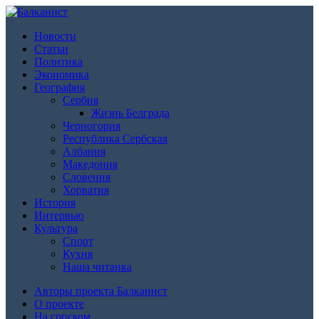
Новости
Статьи
Политика
Экономика
География
Сербия
Жизнь Белграда
Черногория
Республика Сербская
Албания
Македония
Словения
Хорватия
История
Интервью
Культура
Спорт
Кухня
Наша читанка
Авторы проекта Балканист
О проекте
На српском