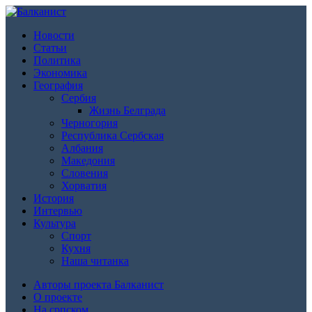
Новости
Статьи
Политика
Экономика
География
Сербия
Жизнь Белграда
Черногория
Республика Сербская
Албания
Македония
Словения
Хорватия
История
Интервью
Культура
Спорт
Кухня
Наша читанка
Авторы проекта Балканист
О проекте
На српском