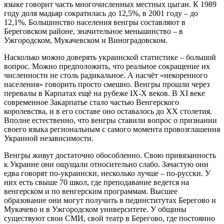
языке говорит часть многочисленных местных цыган. К 1989
году доля мадьяр сократилась до 12,5%, в 2001 году – до
12,1%. Большинство населения венгры составляют в
Береговском районе, значительное меньшинство – в
Ужгородском, Мукачевском и Виноградовском.
Насколько можно доверять украинской статистике – большой
вопрос. Можно предположить, что реальное сокращение их
численности не столь радикальное. А насчёт «некоренного
населения» говорить просто смешно. Венгры прошли через
перевалы в Карпатах ещё на рубеже IX-X веков. В XI веке
современное Закарпатье стало частью Венгерского
королевства, и в его составе оно оставалось до ХХ столетия.
Вполне естественно, что венгры ставили вопрос о признании
своего языка региональным с самого момента провозглашения
Украиной независимости.
Венгры живут достаточно обособленно. Свою привязанность
к Украине они ощущали относительно слабо. Зачастую они
едва говорят по-украински, несколько лучше – по-русски. У
них есть свыше 70 школ, где преподавание ведется на
венгерском и по венгерским программам. Высшее
образование они могут получить в пединститутах Берегово и
Мукачево и в Ужгородском университете. У общины
существуют свои СМИ, свой театр в Берегово, где постоянно