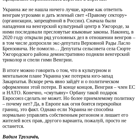
Украина же не нашла ничего лучше, кроме как ответить
венграм угрозами и дать зеленый свет «Правому сектору»
(организации, запрещённой в России). Сначала были
нападения на венгерский культурный центр в Ужгороде, за
ними последовали пресловутые языковые законы. Наконец, в
2020 году открыли ряд уголовных дел в отношении венгров –
в том числе допросили экс-депутата Верховной Рады Ласло
Брензовича. Не помогло… Депутаты сельсовета села Сюрте
Ужгородского района демонстративно подняли венгерский
триколор и спели гимн Венгрии.
В итоге можно говорить о том, что в культурном и
ментальном плане Украина уже потеряла юго-запад
Закарпатья. Вскоре речь явно зайдёт и о политическом
оформлении этой потери. В конце концов, Венгрия – член ЕС
и НАТО. Конечно, «смутьяну» Орбану такой подарок
Евросоюз сделать не может. Но более приемлемому политику
– почему нет? Да, в Европе как огня боятся перекройки
границ, это факт. Однако если Украина не способна
нормально управлять собственным регионом и лишает его
жителей всех прав, другого варианта, пожалуй, просто не
останется.
Вадим Трухачёв,