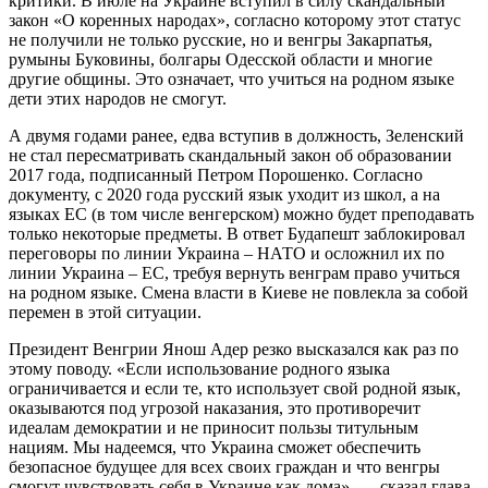
критики. В июле на Украине вступил в силу скандальный
закон «О коренных народах», согласно которому этот статус
не получили не только русские, но и венгры Закарпатья,
румыны Буковины, болгары Одесской области и многие
другие общины. Это означает, что учиться на родном языке
дети этих народов не смогут.
А двумя годами ранее, едва вступив в должность, Зеленский
не стал пересматривать скандальный закон об образовании
2017 года, подписанный Петром Порошенко. Согласно
документу, с 2020 года русский язык уходит из школ, а на
языках ЕС (в том числе венгерском) можно будет преподавать
только некоторые предметы. В ответ Будапешт заблокировал
переговоры по линии Украина – НАТО и осложнил их по
линии Украина – ЕС, требуя вернуть венграм право учиться
на родном языке. Смена власти в Киеве не повлекла за собой
перемен в этой ситуации.
Президент Венгрии Янош Адер резко высказался как раз по
этому поводу. «Если использование родного языка
ограничивается и если те, кто использует свой родной язык,
оказываются под угрозой наказания, это противоречит
идеалам демократии и не приносит пользы титульным
нациям. Мы надеемся, что Украина сможет обеспечить
безопасное будущее для всех своих граждан и что венгры
смогут чувствовать себя в Украине как дома», — сказал глава