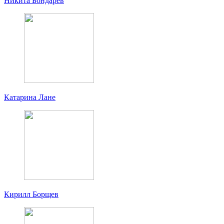
Никита Бондарев
Катарина Лане
Кирилл Борщев