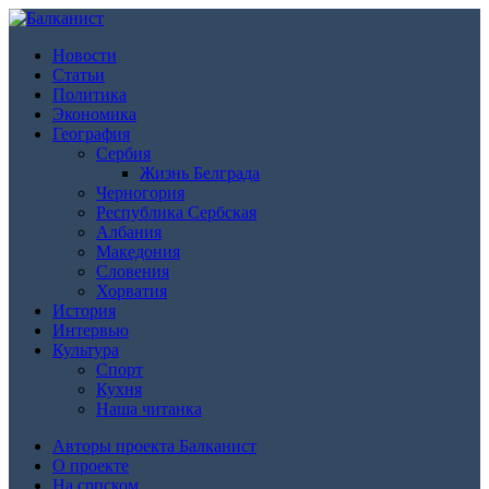
Новости
Статьи
Политика
Экономика
География
Сербия
Жизнь Белграда
Черногория
Республика Сербская
Албания
Македония
Словения
Хорватия
История
Интервью
Культура
Спорт
Кухня
Наша читанка
Авторы проекта Балканист
О проекте
На српском