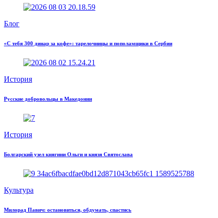
Блог
«С тебя 300 динар за кофе»: тарелочницы и пополамщики в Сербии
История
Русские добровольцы в Македонии
История
Болгарский узел княгини Ольги и князя Святослава
Культура
Милорад Павич: остановиться, обдумать, спастись