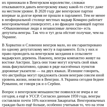
их принижали в Венгерском королевстве, словаки
отказываются давать венгерскому языку какой-то статус даже
на местном уровне. В 2020 году две венгерские партии
впервые за долгое время не прошли в парламент. Тем не менее
в неофициальной столице местных мадьяр Комарно работает
венгероязычный университет, а во фракции правящей партии
«Обыкновенные люди и независимые личности» есть
депутаты-венгры. Так что и тут дела обстоят получше, чем на
Украине.
В Хорватии и Словении венгров мало, но им гарантировано
по одному депутатскому месту в парламенте. Есть у них и
право проводить на венгерском заседания в сельсовете
мадьярских деревень. Наконец, венгры компактно живут на
востоке Австрии. Здесь они тоже могут изучать свой язык
лишь факультативно, однако в ряде населённых пунктов
дорожные указатели — на двух языках. Излишне говорить,
что австрийцы могут предложить своим венграм совсем иной
уровень жизни, нежели в Венгрии. А Украина сегодня беднее
Румынии, не говоря уж и о Сербии.
Вопрос о венгерском меньшинстве появился не вчера и не
сегодня, а ещё в УССР. Согласно данным 1959 года, венгры
составляли почти 16% населения Закарпатья. Венгероязычных
граждан было ещё больше, особенно учитывая то, что на этом