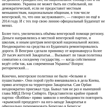
автономию. Украина не может быть ни стабильной, ни
демократической, если не предоставит местным
меньшинствам, национальным общинам, в том числе
венгерской, то, что они заслуживают», — говорил он ещё в
2014 году. И с тех пор свою линию официальный Будапешт не
менял.
Более того, увеличились объёмы венгерской помощи региону.
Деньги направлялись и местной венгерской партии, и
школам, и иным центрам венгерской национальной жизни.
Неоднократно на средства из Будапешта ремонтировались
дороги. В Венгрии сделали прививку от коронавируса более
20 тысяч жителей Закарпатья… Вызывает ли такая политика
симпатию к соседнему государству, — когда собственное
ведёт себя так, как современная Украина? Вопрос
риторический…
Конечно, венгерские политики не были «белыми и
пушистыми». Они порой грубо вмешивались в дела Киева,
прямо агитируя на территории Закарпатья. Сам Орбан
неоднократно приезжал туда. Бывал там не раз и нынешний
глава МИД Петер Сийярто. Представители крайне правой
партии «Йоббик» прямо заявили о необходимости повторить
«крымский прецедент» на юго-западе Закарпатья и
официально переименовать Берегово в Берегсас.