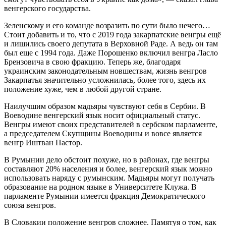
венгерского государства.
Зеленскому и его команде возразить по сути было нечего…
Стоит добавить и то, что с 2019 года закарпатские венгры ещё
и лишились своего депутата в Верховной Раде. А ведь он там
был еще с 1994 года. Даже Порошенко включил венгра Ласло
Брензовича в свою фракцию. Теперь же, благодаря
украинским законодательным новшествам, жизнь венгров
Закарпатья значительно усложнилась, более того, здесь их
положение хуже, чем в любой другой стране.
Наилучшим образом мадьяры чувствуют себя в Сербии. В
Воеводине венгерский язык носит официальный статус.
Венгры имеют своих представителей в сербском парламенте,
а председателем Скупщины Воеводины и вовсе является
венгр Иштван Пастор.
В Румынии дело обстоит похуже, но в районах, где венгры
составляют 20% населения и более, венгерский язык можно
использовать наряду с румынским. Мадьяры могут получать
образование на родном языке в Университете Клужа. В
парламенте Румынии имеется фракция Демократического
союза венгров.
В Словакии положение венгров сложнее. Памятуя о том, как