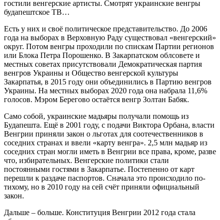
гостили венгерские артисты. Смотрят украинские венгры
будапештское ТВ…
Есть у них и своё политическое представительство. До 2006
года на выборах в Верховную Раду существовал «венгерский»
округ. Потом венгры проходили по спискам Партии регионов
или Блока Петра Порошенко. В Закарпатском облсовете и
местных советах присутствовали Демократическая партия
венгров Украины и Общество венгерской культуры
Закарпатья, в 2015 году они объединились в Партию венгров
Украины. На местных выборах 2020 года она набрала 11,6%
голосов. Мэром Берегово остаётся венгр Золтан Бабяк.
Само собой, украинские мадьяры получали помощь из
Будапешта. Ещё в 2001 году, с подачи Виктора Орбана, власти
Венгрии приняли закон о льготах для соотечественников в
соседних странах и ввели «карту венгра». 2,5 млн мадьяр из
соседних стран могли иметь в Венгрии все права, кроме, разве
что, избирательных. Венгерские политики стали
постоянными гостями в Закарпатье. Постепенно от карт
перешли к раздаче паспортов. Сначала это происходило по-
тихому, но в 2010 году на сей счёт приняли официальный
закон.
Дальше – больше. Конституция Венгрии 2012 года стала