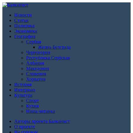
Новости
Статьи
Политика
Экономика
География
Сербия
Жизнь Белграда
Черногория
Республика Сербская
Албания
Македония
Словения
Хорватия
История
Интервью
Культура
Спорт
Кухня
Наша читанка
Авторы проекта Балканист
О проекте
На српском