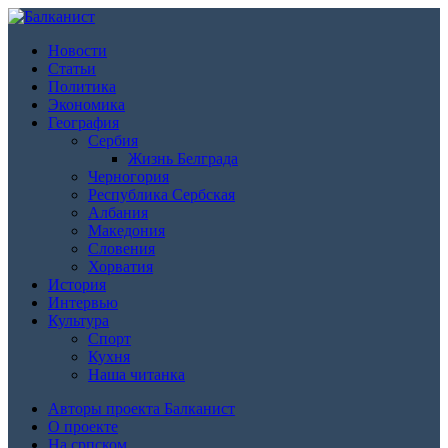
Новости
Статьи
Политика
Экономика
География
Сербия
Жизнь Белграда
Черногория
Республика Сербская
Албания
Македония
Словения
Хорватия
История
Интервью
Культура
Спорт
Кухня
Наша читанка
Авторы проекта Балканист
О проекте
На српском