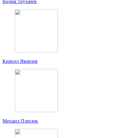
Вадим Трухачев
Кирилл Яковлев
Михаил Плисюк