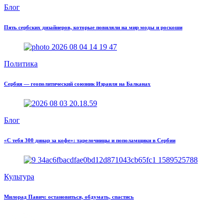
Блог
Пять сербских дизайнеров, которые повиляли на мир моды и роскоши
Политика
Сербия — геополитический союзник Израиля на Балканах
Блог
«С тебя 300 динар за кофе»: тарелочницы и пополамщики в Сербии
Культура
Милорад Павич: остановиться, обдумать, спастись