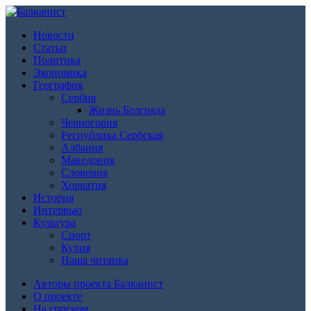
Новости
Статьи
Политика
Экономика
География
Сербия
Жизнь Белграда
Черногория
Республика Сербская
Албания
Македония
Словения
Хорватия
История
Интервью
Культура
Спорт
Кухня
Наша читанка
Авторы проекта Балканист
О проекте
На српском