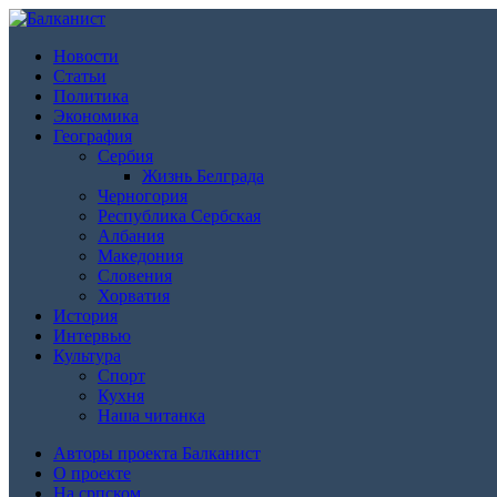
Новости
Статьи
Политика
Экономика
География
Сербия
Жизнь Белграда
Черногория
Республика Сербская
Албания
Македония
Словения
Хорватия
История
Интервью
Культура
Спорт
Кухня
Наша читанка
Авторы проекта Балканист
О проекте
На српском