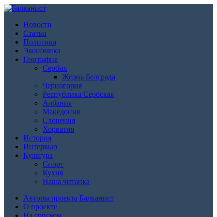
Новости
Статьи
Политика
Экономика
География
Сербия
Жизнь Белграда
Черногория
Республика Сербская
Албания
Македония
Словения
Хорватия
История
Интервью
Культура
Спорт
Кухня
Наша читанка
Авторы проекта Балканист
О проекте
На српском