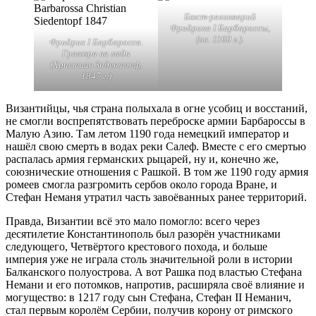
Бюст-реликварий
Фридриха I Барбароссы,
(ок. 1160 г.).
Фридрих I Барбаросса.
Гравюра на меди
(Христиан Зидентопф,
1847 г.)
Византийцы, чья страна полыхала в огне усобиц и восстаний,
не смогли воспрепятствовать переброске армии Барбароссы в
Малую Азию. Там летом 1190 года немецкий император и
нашёл свою смерть в водах реки Салеф. Вместе с его смертью
распалась армия германских рыцарей, ну и, конечно же,
союзнические отношения с Рашкой. В том же 1190 году армия
ромеев смогла разгромить сербов около города Вране, и
Стефан Неманя утратил часть завоёванных ранее территорий.
Правда, Византии всё это мало помогло: всего через
десятилетие Константинополь был разорён участниками
следующего, Четвёртого крестового похода, и больше
империя уже не играла столь значительной роли в истории
Балканского полуострова. А вот Рашка под властью Стефана
Немани и его потомков, напротив, расширяла своё влияние и
могущество: в 1217 году сын Стефана, Стефан II Неманич,
стал первым королём Сербии, получив корону от римского