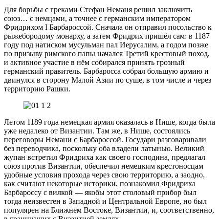
Для борьбы с греками Стефан Неманя решил заключить
союз… с немцами, а точнее с германским императором
Фридрихом I Барбароссой. Сначала он отправил посольство к
рыжебородому монарху, а затем Фридрих пришёл сам: в 1187
году под натиском мусульман пал Иерусалим, а годом позже
по призыву римского папы начался Третий крестовый поход,
и активное участие в нём собирался принять грозный
германский правитель. Барбаросса собрал большую армию и
двинулся в сторону Малой Азии по суше, в том числе и через
территорию Рашки.
Летом 1189 года немецкая армия оказалась в Нише, когда была
уже недалеко от Византии. Там же, в Нише, состоялись
переговоры Немани с Барбароссой. Государи разговаривали
без переводчика, поскольку оба владели латынью. Великий
жупан встретил Фридриха как своего господина, предлагал
союз против Византии, обеспечил немецким крестоносцам
удобные условия прохода через свою территорию, а заодно,
как считают некоторые историки, познакомил Фридриха
Барбароссу с вилкой — якобы этот столовый прибор был
тогда неизвестен в Западной и Центральной Европе, но был
популярен на Ближнем Востоке, Византии, и, соответственно,
в граничащих с Византией землях.