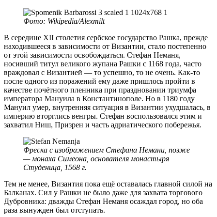
Фото: Wikipedia/Alexmilt
В середине XII столетия сербское государство Рашка, прежде
находившееся в зависимости от Византии, стало постепенно
от этой зависимости освобождаться. Стефан Неманя,
носивший титул великого жупана Рашки с 1168 года, часто
враждовал с Византией — то успешно, то не очень. Как-то
после одного из поражений ему даже пришлось пройти в
качестве почётного пленника при праздновании триумфа
императора Мануила в Константинополе. Но в 1180 году
Мануил умер, внутренняя ситуация в Византии ухудшалась, в
империю вторглись венгры. Стефан воспользовался этим и
захватил Ниш, Призрен и часть адриатического побережья.
Фреска с изображением Стефана Немани, позже
— монаха Симеона, основателя монастыря
Студеница, 1568 г.
Тем не менее, Византия пока ещё оставалась главной силой на
Балканах. Сил у Рашки не было даже для захвата торгового
Дубровника: дважды Стефан Неманя осаждал город, но оба
раза вынужден был отступать.