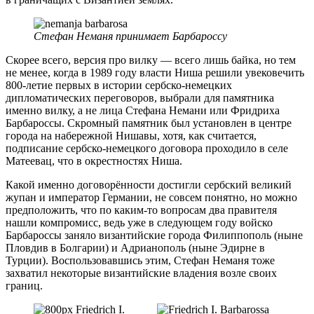
Стефан Неманя принимает Барбароссу
Скорее всего, версия про вилку — всего лишь байка, но тем
не менее, когда в 1989 году власти Ниша решили увековечить
800-летие первых в истории сербско-немецких
дипломатических переговоров, выбрали для памятника
именно вилку, а не лица Стефана Немани или Фридриха
Барбароссы. Скромный памятник был установлен в центре
города на набережной Нишавы, хотя, как считается,
подписание сербско-немецкого договора проходило в селе
Матеевац, что в окрестностях Ниша.
Какой именно договорённости достигли сербский великий
жупан и император Германии, не совсем понятно, но можно
предположить, что по каким-то вопросам два правителя
нашли компромисс, ведь уже в следующем году войско
Барбароссы заняло византийские города Филиппополь (ныне
Пловдив в Болгарии) и Адрианополь (ныне Эдирне в
Турции). Воспользовавшись этим, Стефан Неманя тоже
захватил некоторые византийские владения возле своих
границ.