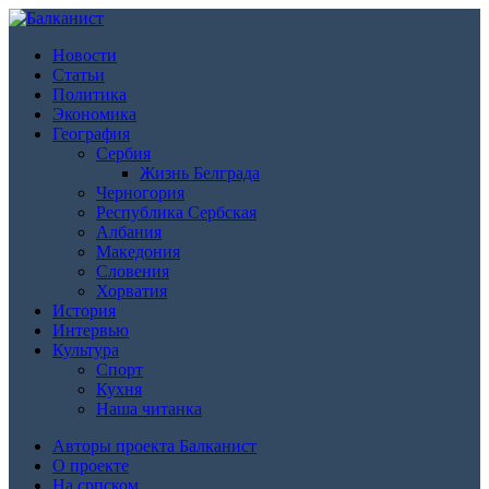
Новости
Статьи
Политика
Экономика
География
Сербия
Жизнь Белграда
Черногория
Республика Сербская
Албания
Македония
Словения
Хорватия
История
Интервью
Культура
Спорт
Кухня
Наша читанка
Авторы проекта Балканист
О проекте
На српском