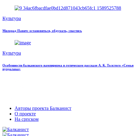
Культура
Милорад Павич: остановиться, обдумать, спастись
Культура
Особенности балканского вампиризма в готическом рассказе А. К. Толстого «Семья
вурдалака»
Авторы проекта Балканист
О проекте
На српском