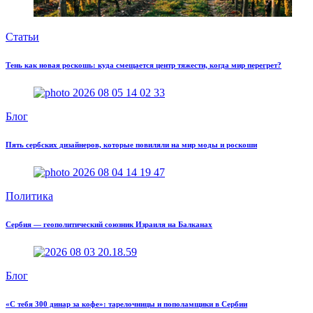
Статьи
Тень как новая роскошь: куда смещается центр тяжести, когда мир перегрет?
Блог
Пять сербских дизайнеров, которые повиляли на мир моды и роскоши
Политика
Сербия — геополитический союзник Израиля на Балканах
Блог
«С тебя 300 динар за кофе»: тарелочницы и пополамщики в Сербии