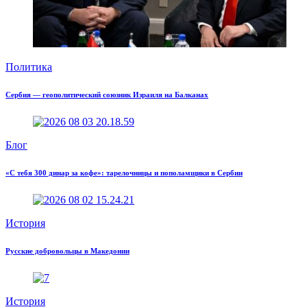
Политика
Сербия — геополитический союзник Израиля на Балканах
Блог
«С тебя 300 динар за кофе»: тарелочницы и пополамщики в Сербии
История
Русские добровольцы в Македонии
История