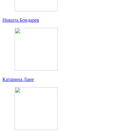
Никита Бондарев
Катарина Лане