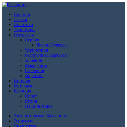
Новости
Статьи
Политика
Экономика
География
Сербия
Жизнь Белграда
Черногория
Республика Сербская
Албания
Македония
Словения
Хорватия
История
Интервью
Культура
Спорт
Кухня
Наша читанка
Авторы проекта Балканист
О проекте
На српском