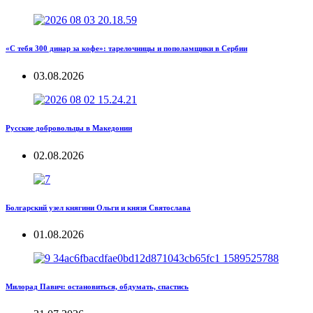
«С тебя 300 динар за кофе»: тарелочницы и пополамщики в Сербии
03.08.2026
Русские добровольцы в Македонии
02.08.2026
Болгарский узел княгини Ольги и князя Святослава
01.08.2026
Милорад Павич: остановиться, обдумать, спастись