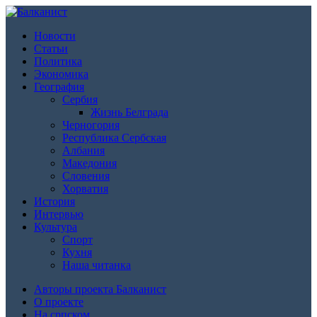
Новости
Статьи
Политика
Экономика
География
Сербия
Жизнь Белграда
Черногория
Республика Сербская
Албания
Македония
Словения
Хорватия
История
Интервью
Культура
Спорт
Кухня
Наша читанка
Авторы проекта Балканист
О проекте
На српском