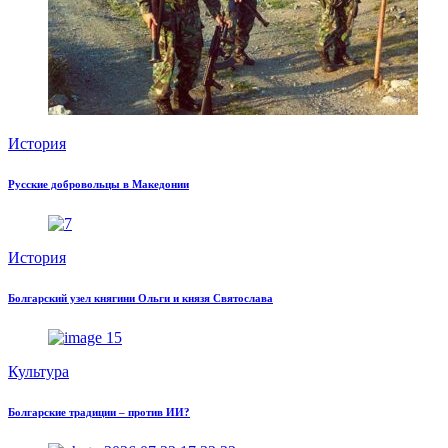
История
Русские добровольцы в Македонии
История
Болгарский узел княгини Ольги и князя Святослава
Культура
Болгарские традиции – против ИИ?