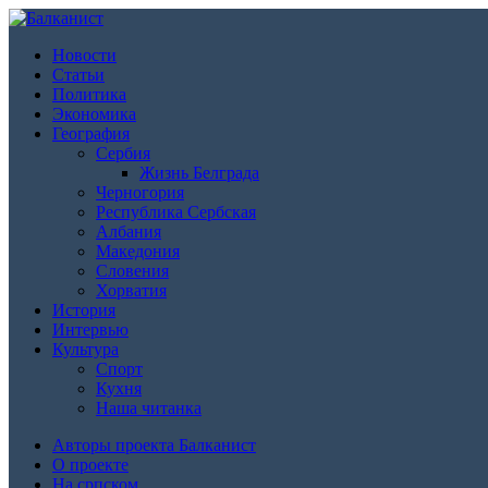
Новости
Статьи
Политика
Экономика
География
Сербия
Жизнь Белграда
Черногория
Республика Сербская
Албания
Македония
Словения
Хорватия
История
Интервью
Культура
Спорт
Кухня
Наша читанка
Авторы проекта Балканист
О проекте
На српском