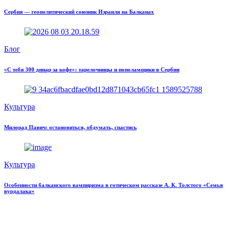
Сербия — геополитический союзник Израиля на Балканах
Блог
«С тебя 300 динар за кофе»: тарелочницы и пополамщики в Сербии
Культура
Милорад Павич: остановиться, обдумать, спастись
Культура
Особенности балканского вампиризма в готическом рассказе А. К. Толстого «Семья
вурдалака»