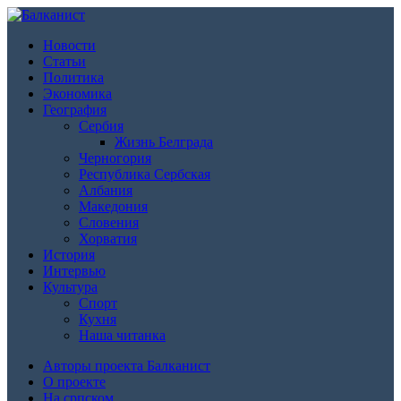
Новости
Статьи
Политика
Экономика
География
Сербия
Жизнь Белграда
Черногория
Республика Сербская
Албания
Македония
Словения
Хорватия
История
Интервью
Культура
Спорт
Кухня
Наша читанка
Авторы проекта Балканист
О проекте
На српском