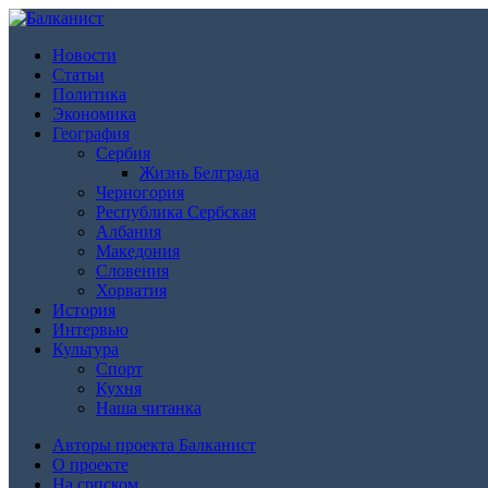
Новости
Статьи
Политика
Экономика
География
Сербия
Жизнь Белграда
Черногория
Республика Сербская
Албания
Македония
Словения
Хорватия
История
Интервью
Культура
Спорт
Кухня
Наша читанка
Авторы проекта Балканист
О проекте
На српском