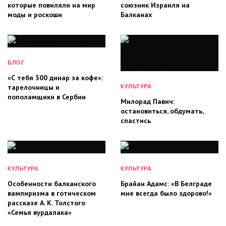
которые повиляли на мир
союзник Израиля на
моды и роскоши
Балканах
БЛОГ
«С тебя 300 динар за кофе»:
тарелочницы и
КУЛЬТУРА
пополамщики в Сербии
Милорад Павич:
остановиться, обдумать,
спастись
КУЛЬТУРА
КУЛЬТУРА
Особенности балканского
Брайан Адамс: «В Белграде
вампиризма в готическом
мне всегда было здорово!»
рассказе А. К. Толстого
«Семья вурдалака»