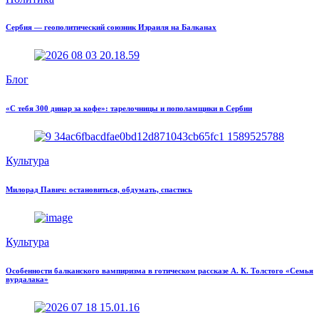
Сербия — геополитический союзник Израиля на Балканах
Блог
«С тебя 300 динар за кофе»: тарелочницы и пополамщики в Сербии
Культура
Милорад Павич: остановиться, обдумать, спастись
Культура
Особенности балканского вампиризма в готическом рассказе А. К. Толстого «Семья
вурдалака»