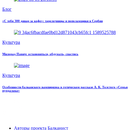
Блог
«С тебя 300 динар за кофе»: тарелочницы и пополамщики в Сербии
Культура
Милорад Павич: остановиться, обдумать, спастись
Культура
Особенности балканского вампиризма в готическом рассказе А. К. Толстого «Семья
вурдалака»
Авторы проекта Балканист