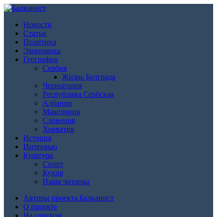
Новости
Статьи
Политика
Экономика
География
Сербия
Жизнь Белграда
Черногория
Республика Сербская
Албания
Македония
Словения
Хорватия
История
Интервью
Культура
Спорт
Кухня
Наша читанка
Авторы проекта Балканист
О проекте
На српском