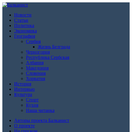
Новости
Статьи
Политика
Экономика
География
Сербия
Жизнь Белграда
Черногория
Республика Сербская
Албания
Македония
Словения
Хорватия
История
Интервью
Культура
Спорт
Кухня
Наша читанка
Авторы проекта Балканист
О проекте
На српском