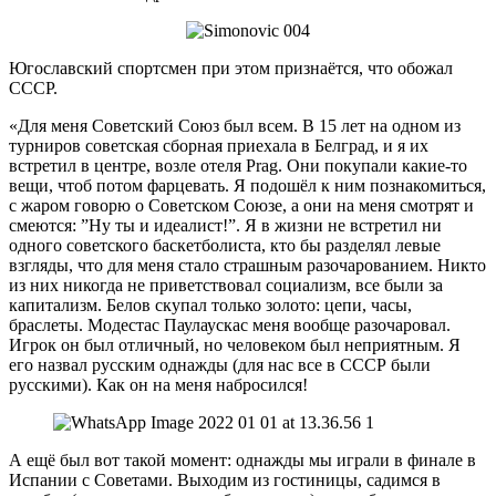
Югославский спортсмен при этом признаётся, что обожал
СССР.
«Для меня Советский Союз был всем. В 15 лет на одном из
турниров советская сборная приехала в Белград, и я их
встретил в центре, возле отеля Prag. Они покупали какие-то
вещи, чтоб потом фарцевать. Я подошёл к ним познакомиться,
с жаром говорю о Советском Союзе, а они на меня смотрят и
смеются: ”Ну ты и идеалист!”. Я в жизни не встретил ни
одного советского баскетболиста, кто бы разделял левые
взгляды, что для меня стало страшным разочарованием. Никто
из них никогда не приветствовал социализм, все были за
капитализм. Белов скупал только золото: цепи, часы,
браслеты. Модестас Паулаускас меня вообще разочаровал.
Игрок он был отличный, но человеком был неприятным. Я
его назвал русским однажды (для нас все в СССР были
русскими). Как он на меня набросился!
А ещё был вот такой момент: однажды мы играли в финале в
Испании с Советами. Выходим из гостиницы, садимся в