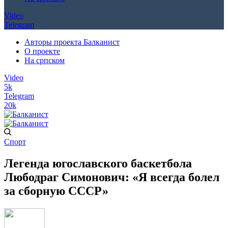
Video
Telegram
Авторы проекта Балканист
О проекте
На српском
Video
5k
Telegram
20k
Спорт
Легенда югославского баскетбола
Любодраг Симонович: «Я всегда болел
за сборную СССР»