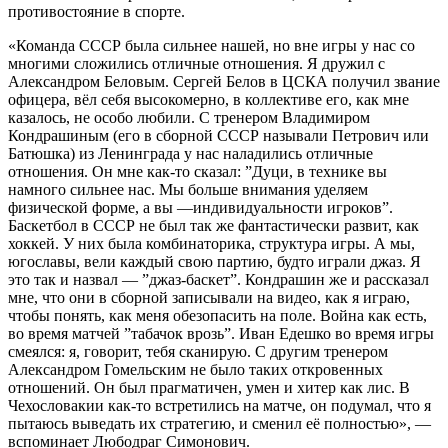
противостояние в спорте.
«Команда СССР была сильнее нашей, но вне игры у нас со
многими сложились отличные отношения. Я дружил с
Александром Беловым. Сергей Белов в ЦСКА получил звание
офицера, вёл себя высокомерно, в коллективе его, как мне
казалось, не особо любили. С тренером Владимиром
Кондрашиным (его в сборной СССР называли Петрович или
Батюшка) из Ленинграда у нас наладились отличные
отношения. Он мне как-то сказал: ”Дуци, в технике вы
намного сильнее нас. Мы больше внимания уделяем
физической форме, а вы —индивидуальности игроков”.
Баскетбол в СССР не был так же фантастически развит, как
хоккей. У них была комбинаторика, структура игры. А мы,
югославы, вели каждый свою партию, будто играли джаз. Я
это так и назвал — ”джаз-баскет”. Кондрашин же и рассказал
мне, что они в сборной записывали на видео, как я играю,
чтобы понять, как меня обезопасить на поле. Война как есть,
во время матчей ”табачок врозь”. Иван Едешко во время игры
смеялся: я, говорит, тебя сканирую. С другим тренером
Александром Гомельским не было таких откровенных
отношений. Он был прагматичен, умен и хитер как лис. В
Чехословакии как-то встретились на матче, он подумал, что я
пытаюсь выведать их стратегию, и сменил её полностью», —
вспоминает Любодраг Симонович.