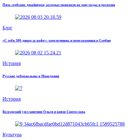
Пять сербских дизайнеров, которые повиляли на мир моды и роскоши
Блог
«С тебя 300 динар за кофе»: тарелочницы и пополамщики в Сербии
История
Русские добровольцы в Македонии
История
Болгарский узел княгини Ольги и князя Святослава
Культура