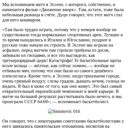
Мы вспоминаем матч в Эссене, с которого, собственно, и
начинается фильм «Движение вверх». Там, кстати, тоже была
небольшая разница в счёте. Дуци говорит, что этот матч стал
для него кошмаром.
«Там было трудно играть, потому что у немцев вообще не
существовало тогда нормальных спортивных арен. Лучшие в
то время находились в Италии и Югославии, позднее и
русские тоже начали их строить. В Эссене мы играли на
асфальте, перед матчем там строили трибуны из досок,
забивали их гвоздями, и все это выглядело, как
третьеразрядный цирк! Катастрофа! Те баскетбольные щиты
возле кольца — жёлтые, как сейчас помню, — вообще не
отбивали мяч, потому что они были из самого дешёвого
плексигласа. Кроме того, в Эссене, индустриальном городе,
очень грязный воздух: слезы градом, дышать нечем, солнца не
видать. Я был в шоке от того, как они живут. Это был самый
отвратительный европейский чемпионат в моей карьере. В
матче на большой результат рассчитывать было нечего, и мы
проиграли СССР 64:69», — вспоминает баскетболист.
Он говорит, что с некоторыми советскими баскетболистами у
него завязались приятельские отношения, несмотря на