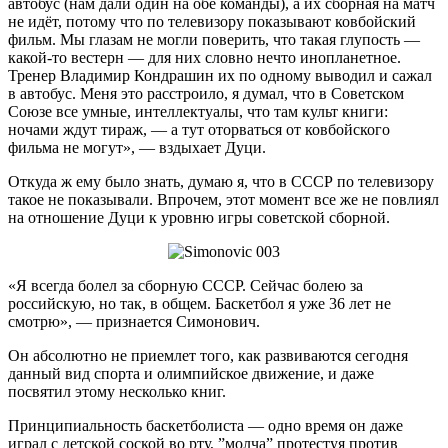
автобус (нам дали один на обе команды), а их сборная на матч
не идёт, потому что по телевизору показывают ковбойский
фильм. Мы глазам не могли поверить, что такая глупость —
какой-то вестерн — для них словно нечто инопланетное.
Тренер Владимир Кондрашин их по одному выводил и сажал
в автобус. Меня это расстроило, я думал, что в Советском
Союзе все умные, интеллектуалы, что там культ книги:
ночами ждут тираж, — а тут оторваться от ковбойского
фильма не могут», — вздыхает Дуци.
Откуда ж ему было знать, думаю я, что в СССР по телевизору
такое не показывали. Впрочем, этот момент все же не повлиял
на отношение Дуци к уровню игры советской сборной.
«Я всегда болел за сборную СССР. Сейчас болею за
российскую, но так, в общем. Баскетбол я уже 36 лет не
смотрю», — признается Симонович.
Он абсолютно не приемлет того, как развиваются сегодня
данный вид спорта и олимпийское движение, и даже
посвятил этому несколько книг.
Принципиальность баскетболиста — одно время он даже
играл с детской соской во рту, ”молча” протестуя против