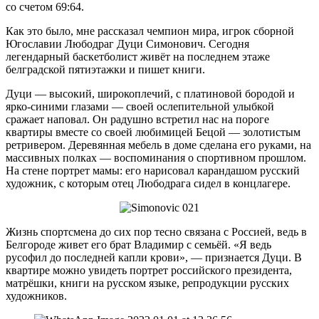
со счетом 69:64.
Как это было, мне рассказал чемпион мира, игрок сборной
Югославии Любодраг Дуци Симонович. Сегодня
легендарный баскетболист живёт на последнем этаже
белградской пятиэтажки и пишет книги.
Дуци — высокий, широкоплечий, с платиновой бородой и
ярко-синими глазами — своей ослепительной улыбкой
сражает наповал. Он радушно встретил нас на пороге
квартиры вместе со своей любимицей Бецой — золотистым
ретривером. Деревянная мебель в доме сделана его руками, на
массивных полках — воспоминания о спортивном прошлом.
На стене портрет мамы: его нарисовал карандашом русский
художник, с которым отец Любодрага сидел в концлагере.
Жизнь спортсмена до сих пор тесно связана с Россией, ведь в
Белгороде живет его брат Владимир с семьёй. «Я ведь
русофил до последней капли крови», — признается Дуци. В
квартире можно увидеть портрет российского президента,
матрёшки, книги на русском языке, репродукции русских
художников.