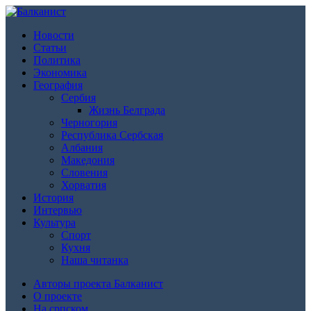
Новости
Статьи
Политика
Экономика
География
Сербия
Жизнь Белграда
Черногория
Республика Сербская
Албания
Македония
Словения
Хорватия
История
Интервью
Культура
Спорт
Кухня
Наша читанка
Авторы проекта Балканист
О проекте
На српском