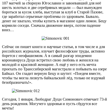
107 матчей за сборную Югославии и завоевавший для неё
шесть золотых и две серебряных медали — был вынужден
бороться за кусок хлеба, выступая за клуб в Старой Пазове,
где заработал серьезные проблемы со здоровьем. Бывало,
денег не хватало, чтобы купить в магазине один лимон. Бецу
кормили соседи. Сначала движение вверх, потом падение
вниз…
Сейчас он пишет книги и научные статьи, в том числе и для
российских журналов, изучает философские труды, активно
борется с неофашизмом. А в самый разгар эпидемии
коронавируса Дуци встретил свою любовь и женился на
молодой и красивой женщине. А ещё у него есть мечта
проехать по Транссибирской магистрали и побывать на озере
Байкал. Он гладит верную Бецу и шутит: «Поедем вместе,
чтобы ты могла лизнуть байкальский лёд, только не вздумай
безобразничать!».
Сегодня, 1 января, Любодраг Дуци Симонович отмечает 73-й
день рождения. Могучего здоровья и пусть сбудутся все
мечты!