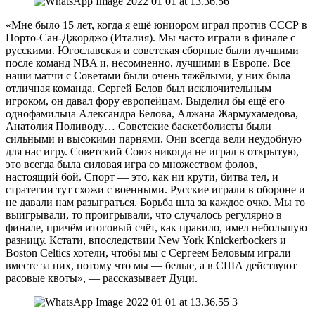
«Мне было 15 лет, когда я ещё юниором играл против СССР в
Порто-Сан-Джорджо (Италия). Мы часто играли в финале с
русскими. Югославская и советская сборные были лучшими
после команд NBA и, несомненно, лучшими в Европе. Все
наши матчи с Советами были очень тяжёлыми, у них была
отличная команда. Сергей Белов был исключительным
игроком, он давал фору европейцам. Выделил бы ещё его
однофамильца Александра Белова, Алжана Жармухамедова,
Анатолия Поливоду… Советские баскетболисты были
сильными и высокими парнями. Они всегда вели неудобную
для нас игру. Советский Союз никогда не играл в открытую,
это всегда была силовая игра со множеством фолов,
настоящий бой. Спорт — это, как ни крути, битва тел, и
стратегии тут схожи с военными. Русские играли в обороне и
не давали нам разыграться. Борьба шла за каждое очко. Мы то
выигрывали, то проигрывали, что случалось регулярно в
финале, причём итоговый счёт, как правило, имел небольшую
разницу. Кстати, впоследствии New York Knickerbockers и
Boston Celtics хотели, чтобы мы с Сергеем Беловым играли
вместе за них, потому что мы — белые, а в США действуют
расовые квоты», — рассказывает Дуци.