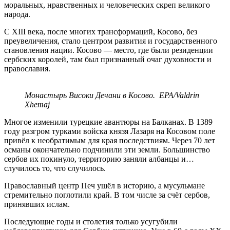
моральных, нравственных и человеческих скреп великого
народа.
С XIII века, после многих трансформаций, Косово, без
преувеличения, стало центром развития и государственного
становления нации. Косово — место, где были резиденции
сербских королей, там был признанный очаг духовности и
православия.
Монастырь Високи Дечани в Косово. EPA/Valdrin
Xhemaj
Многое изменили турецкие авантюры на Балканах. В 1389
году разгром турками войска князя Лазаря на Косовом поле
привёл к необратимым для края последствиям. Через 70 лет
османы окончательно подчинили эти земли. Большинство
сербов их покинуло, территорию заняли албанцы и…
случилось то, что случилось.
Православный центр Печ ушёл в историю, а мусульмане
стремительно поглотили край. В том числе за счёт сербов,
принявших ислам.
Последующие годы и столетия только усугубили