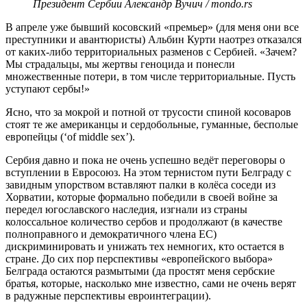
Президент Сербии Александр Вучич / mondo.rs
В апреле уже бывший косовский «премьер» (для меня они все
преступники и авантюристы) Альбин Курти наотрез отказался
от каких-либо территориальных разменов с Сербией. «Зачем?
Мы страдальцы, мы жертвы геноцида и понесли
множественные потери, в том числе территориальные. Пусть
уступают сербы!»
Ясно, что за мокрой и потной от трусости спиной косоваров
стоят те же американцы и сердобольные, гуманные, бесполые
европейцы (‘of middle sex’).
Сербия давно и пока не очень успешно ведёт переговоры о
вступлении в Евросоюз. На этом тернистом пути Белграду с
завидным упорством вставляют палки в колёса соседи из
Хорватии, которые формально победили в своей войне за
передел югославского наследия, изгнали из страны
колоссальное количество сербов и продолжают (в качестве
полноправного и демократичного члена ЕС)
дискриминировать и унижать тех немногих, кто остается в
стране. До сих пор перспективы «европейского выбора»
Белграда остаются размытыми (да простят меня сербские
братья, которые, насколько мне известно, сами не очень верят
в радужные перспективы евроинтеграции).