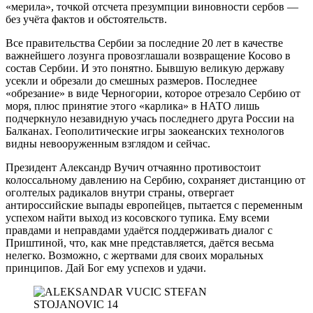
«мерила», точкой отсчета презумпции виновности сербов —
без учёта фактов и обстоятельств.
Все правительства Сербии за последние 20 лет в качестве
важнейшего лозунга провозглашали возвращение Косово в
состав Сербии. И это понятно. Бывшую великую державу
усекли и обрезали до смешных размеров. Последнее
«обрезание» в виде Черногории, которое отрезало Сербию от
моря, плюс принятие этого «карлика» в НАТО лишь
подчеркнуло незавидную учась последнего друга России на
Балканах. Геополитические игры заокеанских технологов
видны невооруженным взглядом и сейчас.
Президент Александр Вучич отчаянно противостоит
колоссальному давлению на Сербию, сохраняет дистанцию от
оголтелых радикалов внутри страны, отвергает
антироссийские выпады европейцев, пытается с переменным
успехом найти выход из косовского тупика. Ему всеми
правдами и неправдами удаётся поддерживать диалог с
Приштиной, что, как мне представляется, даётся весьма
нелегко. Возможно, с жертвами для своих моральных
принципов. Дай Бог ему успехов и удачи.