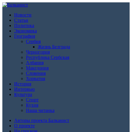
Новости
Статьи
Политика
Экономика
География
Сербия
Жизнь Белграда
Черногория
Республика Сербская
Албания
Македония
Словения
Хорватия
История
Интервью
Культура
Спорт
Кухня
Наша читанка
Авторы проекта Балканист
О проекте
На српском