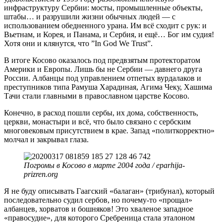
инфраструктуру Сербии: мосты, промышленные объекты,
штабы… и разрушили жизни обычных людей — с
использованием обедненного урана. Им всё сходит с рук: и
Вьетнам, и Корея, и Панама, и Сербия, и ещё… Бог им судия!
Хотя они и клянутся, что ”In God We Trust”.
В итоге Косово оказалось под предвзятым протекторатом
Америки и Европы. Лишь бы не Сербии — давнего друга
России. Албанцы под управлением отпетых вурдалаков и
преступников типа Рамуша Харадиная, Агима Чеку, Хашима
Тачи стали главными в православном царстве Косово.
Конечно, в расход пошли сербы, их дома, собственность,
церкви, монастыри и всё, что было связано с сербским
многовековым присутствием в крае. Запад «политкорректно»
молчал и закрывал глаза.
Погромы в Косово в марте 2004 года / eparhija-
prizren.org
Я не буду описывать Гаагский «балаган» (трибунал), который
последовательно судил сербов, но почему-то «прощал»
албанцев, хорватов и бошняков! Это хваленое западное
«правосудие», для которого Сребреница стала эталоном