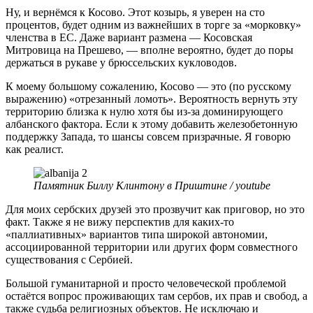
Ну, и вернёмся к Косово. Этот козырь, я уверен на сто
процентов, будет одним из важнейших в торге за «морковку»
членства в ЕС. Даже вариант размена — Косовская
Митровица на Прешево, — вполне вероятно, будет до поры
держаться в рукаве у брюссельских кукловодов.
К моему большому сожалению, Косово — это (по русскому
выражению) «отрезанный ломоть». Вероятность вернуть эту
территорию близка к нулю хотя бы из-за доминирующего
албанского фактора. Если к этому добавить железобетонную
поддержку Запада, то шансы совсем призрачные. Я говорю
как реалист.
Памятник Биллу Клинтону в Приштине / youtube
Для моих сербских друзей это прозвучит как приговор, но это
факт. Также я не вижу перспектив для каких-то
«паллиативных» вариантов типа широкой автономии,
ассоциированной территории или других форм совместного
существования с Сербией.
Большой гуманитарной и просто человеческой проблемой
остаётся вопрос проживающих там сербов, их прав и свобод, а
также судьба религиозных объектов. Не исключаю и