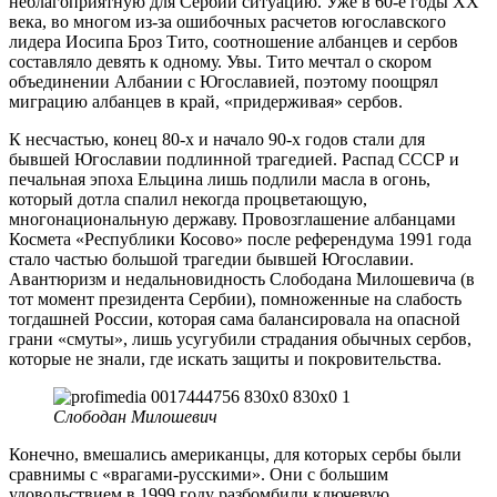
неблагоприятную для Сербии ситуацию. Уже в 60-е годы ХХ
века, во многом из-за ошибочных расчетов югославского
лидера Иосипа Броз Тито, соотношение албанцев и сербов
составляло девять к одному. Увы. Тито мечтал о скором
объединении Албании с Югославией, поэтому поощрял
миграцию албанцев в край, «придерживая» сербов.
К несчастью, конец 80-х и начало 90-х годов стали для
бывшей Югославии подлинной трагедией. Распад СССР и
печальная эпоха Ельцина лишь подлили масла в огонь,
который дотла спалил некогда процветающую,
многонациональную державу. Провозглашение албанцами
Космета «Республики Косово» после референдума 1991 года
стало частью большой трагедии бывшей Югославии.
Авантюризм и недальновидность Слободана Милошевича (в
тот момент президента Сербии), помноженные на слабость
тогдашней России, которая сама балансировала на опасной
грани «смуты», лишь усугубили страдания обычных сербов,
которые не знали, где искать защиты и покровительства.
Слободан Милошевич
Конечно, вмешались американцы, для которых сербы были
сравнимы с «врагами-русскими». Они с большим
удовольствием в 1999 году разбомбили ключевую