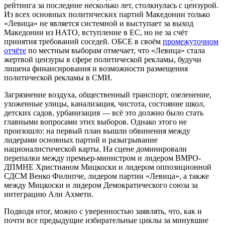
рейтинга за последние несколько лет, столкнулась с цензурой.
Из всех основных политических партий Македонии только
«Левица» не является системной и выступает за выход
Македонии из НАТО, вступление в ЕС, но не за счёт
принятия требований соседей. ОБСЕ в своём
промежуточном
отчёте
по местным выборам отмечает, что «Левица» стала
жертвой цензуры в сфере политической рекламы, будучи
лишена финансирования и возможности размещения
политической рекламы в СМИ.
Загрязнение воздуха, общественный транспорт, озеленение,
ухоженные улицы, канализация, чистота, состояние школ,
детских садов, урбанизация — всё это должно было стать
главными вопросами этих выборов. Однако этого не
произошло: на первый план вышли обвинения между
лидерами основных партий и разыгрывание
националистической карты. На сцене доминировали
перепалки между премьер-министром и лидером ВМРО-
ДПМНЕ Христианом Мицкоски и лидером оппозиционной
СДСМ Венко Филипче, лидером партии «Левица», а также
между Мицкоски и лидером Демократического союза за
интеграцию Али Ахмети.
Подводя итог, можно с уверенностью заявлять, что, как и
почти все предыдущие избирательные циклы за минувшие