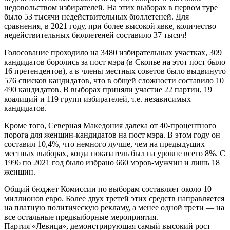
недовольством избирателей. На этих выборах в первом туре
было 53 тысячи недействительных бюллетеней. Для
сравнения, в 2021 году, при более высокой явке, количество
недействительных бюллетеней составило 37 тысяч!
Голосование проходило на 3480 избирательных участках, 309
кандидатов боролись за пост мэра (в Скопье на этот пост было
16 претендентов), а в члены местных советов было выдвинуто
576 списков кандидатов, что в общей сложности составило 10
490 кандидатов. В выборах приняли участие 22 партии, 19
коалиций и 119 групп избирателей, т.е. независимых
кандидатов.
Кроме того, Северная Македония далека от 40-процентного
порога для женщин-кандидатов на пост мэра. В этом году он
составил 10,4%, что немного лучше, чем на предыдущих
местных выборах, когда показатель был на уровне всего 8%. С
1996 по 2021 год было избрано 660 мэров-мужчин и лишь 18
женщин.
Общий бюджет Комиссии по выборам составляет около 10
миллионов евро. Более двух третей этих средств направляется
на платную политическую рекламу, а менее одной трети — на
все остальные предвыборные мероприятия.
Партия «Левица», демонстрирующая самый высокий рост