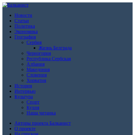
Новости
Статьи
Политика
Экономика
География
Сербия
Жизнь Белграда
Черногория
Республика Сербская
Албания
Македония
Словения
Хорватия
История
Интервью
Культура
Спорт
Кухня
Наша читанка
Авторы проекта Балканист
О проекте
На српском