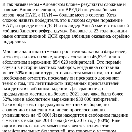
В так называемом «Албанском блоке» результаты сложные и
равные. Вполне очевидно, что ВРЕДИ получила больше
мэров, чем НАИ, а НАИ — больше мест в советах. Хотя
сложно назвать победителя, это в любом случае поражение
НАИ, и прежде всего ДСИ и их лидер Али Ахмети с их идеей
«общеалбанского референдума». Впервые за 23 года позиции
ныне оппозиционной ДСИ среди албанцев оказались серьёзно
подорваны.
Многие аналитики отмечали рост недовольства избирателей,
и это отразилось на явке, которая составила 46,63%, или в
абсолютном выражении 854 620 избирателей. Это первый
случай в истории местных выборов, когда явка составила
менее 50% в первом туре, что является моментом, который
необходимо отметить, поскольку он прекрасно дополняет
тезис о том, что легитимность избранных представителей
находится в свободном падении. Для сравнения, на
предыдущих местных выборах в 2021 году явка была более
52%, или в абсолютном выражении 930 000 избирателей.
Таким образом, с предыдущих местных выборов, по
сравнению с нынешними, число проголосовавших
уменьшилось на 45 000! Явка находится в свободном падении
с местных выборов 2013 года (67%), 2017 года (60%). Ещё
одним очень важным моментом является количество
недействительных бюллетеней, что говорит о массовом