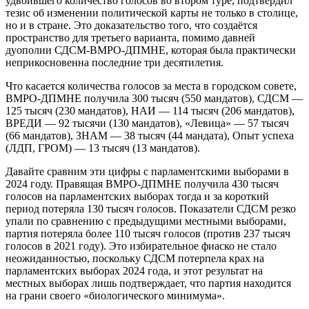
удвоившего количество голосов во втором туре, подтвердил
тезис об изменении политической карты не только в столице,
но и в стране. Это доказательство того, что создаётся
пространство для третьего варианта, помимо давней
дуополии СДСМ-ВМРО-ДПМНЕ, которая была практически
неприкосновенна последние три десятилетия.
Что касается количества голосов за места в городском совете,
ВМРО-ДПМНЕ получила 300 тысяч (550 мандатов), СДСМ —
125 тысяч (230 мандатов), НАИ — 114 тысяч (206 мандатов),
ВРЕДИ — 92 тысячи (130 мандатов), «Левица» — 57 тысяч
(66 мандатов), ЗНАМ — 38 тысяч (44 мандата), Опыт успеха
(ЛДП, ГРОМ) — 13 тысяч (13 мандатов).
Давайте сравним эти цифры с парламентскими выборами в
2024 году. Правящая ВМРО-ДПМНЕ получила 430 тысяч
голосов на парламентских выборах тогда и за короткий
период потеряла 130 тысяч голосов. Показатели СДСМ резко
упали по сравнению с предыдущими местными выборами,
партия потеряла более 110 тысяч голосов (против 237 тысяч
голосов в 2021 году). Это избирательное фиаско не стало
неожиданностью, поскольку СДСМ потерпела крах на
парламентских выборах 2024 года, и этот результат на
местных выборах лишь подтверждает, что партия находится
на грани своего «биологического минимума».