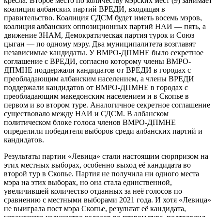
кресла. Второе место по количеству мэрских мест (9) занимает
коалиция албанских партий ВРЕДИ, входящая в
правительство. Коалиция СДСМ будет иметь восемь мэров,
коалиция албанских оппозиционных партий НАИ — пять, а
движение ЗНАМ, Демократическая партия турок и Союз
цыган — по одному мэру. Два муниципалитета возглавят
независимые кандидаты. У ВМРО-ДПМНЕ было секретное
соглашение с ВРЕДИ, согласно которому члены ВМРО-
ДПМНЕ поддержали кандидатов от ВРЕДИ в городах с
преобладающим албанским населением, а члены ВРЕДИ
поддержали кандидатов от ВМРО-ДПМНЕ в городах с
преобладающим македонским населением и в Скопье в
первом и во втором туре. Аналогичное секретное соглашение
существовало между НАИ и СДСМ. В албанском
политическом блоке голоса членов ВМРО-ДПМНЕ
определили победителя выборов среди албанских партий и
кандидатов.
Результаты партии «Левица» стали настоящим сюрпризом на
этих местных выборах, особенно выход её кандидата во
второй тур в Скопье. Партия не получила ни одного места
мэра на этих выборах, но она стала единственной,
увеличившей количество отданных за неё голосов по
сравнению с местными выборами 2021 года. И хотя «Левица»
не выиграла пост мэра Скопье, результат её кандидата,