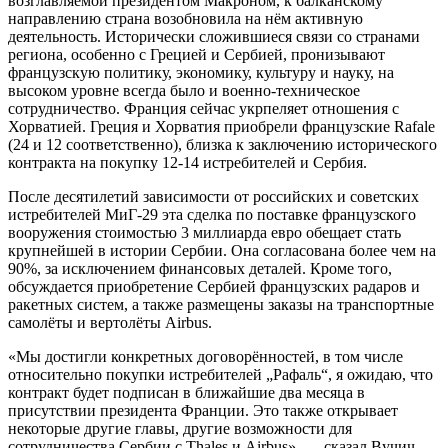
возглавляемой президентом Макроном, к балканскому
направлению страна возобновила на нём активную
деятельность. Исторически сложившиеся связи со странами
региона, особенно с Грецией и Сербией, пронизывают
французскую политику, экономику, культуру и науку, на
высоком уровне всегда было и военно-техническое
сотрудничество. Франция сейчас укрпеляет отношения с
Хорватией. Греция и Хорватия приобрели французские Rafale
(24 и 12 соответственно), близка к заключению исторического
контракта на покупку 12-14 истребителей и Сербия.
После десятилетий зависимости от российских и советских
истребителей МиГ-29 эта сделка по поставке французского
вооружения стоимостью 3 миллиарда евро обещает стать
крупнейшей в истории Сербии. Она согласована более чем на
90%, за исключением финансовых деталей. Кроме того,
обсуждается приобретение Сербией французских радаров и
ракетных систем, а также размещены заказы на транспортные
самолёты и вертолёты Airbus.
«Мы достигли конкретных договорённостей, в том числе
относительно покупки истребителей „Рафаль“, я ожидаю, что
контракт будет подписан в ближайшие два месяца в
присутствии президента Франции. Это также открывает
некоторые другие главы, другие возможности для
сотрудничества Сербии с Thales и Airbus», — сказал Вучич.