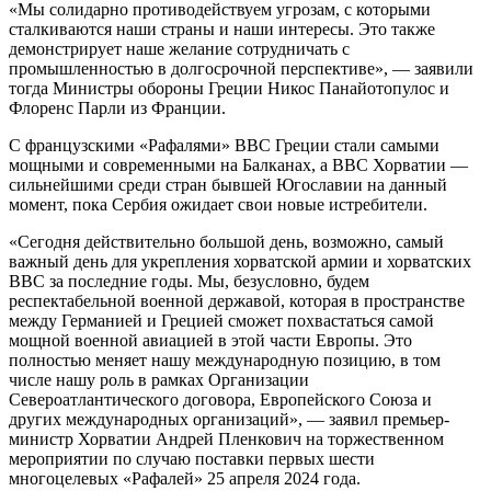
«Мы солидарно противодействуем угрозам, с которыми
сталкиваются наши страны и наши интересы. Это также
демонстрирует наше желание сотрудничать с
промышленностью в долгосрочной перспективе», — заявили
тогда Министры обороны Греции Никос Панайотопулос и
Флоренс Парли из Франции.
С французскими «Рафалями» ВВС Греции стали самыми
мощными и современными на Балканах, а ВВС Хорватии —
сильнейшими среди стран бывшей Югославии на данный
момент, пока Сербия ожидает свои новые истребители.
«Сегодня действительно большой день, возможно, самый
важный день для укрепления хорватской армии и хорватских
ВВС за последние годы. Мы, безусловно, будем
респектабельной военной державой, которая в пространстве
между Германией и Грецией сможет похвастаться самой
мощной военной авиацией в этой части Европы. Это
полностью меняет нашу международную позицию, в том
числе нашу роль в рамках Организации
Североатлантического договора, Европейского Союза и
других международных организаций», — заявил премьер-
министр Хорватии Андрей Пленкович на торжественном
мероприятии по случаю поставки первых шести
многоцелевых «Рафалей» 25 апреля 2024 года.