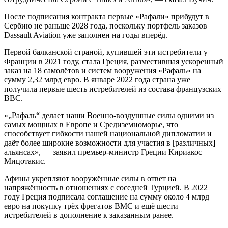
После подписания контракта первые «Рафали» прибудут в
Сербию не раньше 2028 года, поскольку портфель заказов
Dassault Aviation уже заполнен на годы вперёд.
Первой балканской страной, купившей эти истребители у
Франции в 2021 году, стала Греция, разместившая ускоренный
заказ на 18 самолётов и систем вооружения «Рафаль» на
сумму 2,32 млрд евро. В январе 2022 года страна уже
получила первые шесть истребителей из состава французских
ВВС.
«„Рафаль“ делает наши Военно-воздушные силы одними из
самых мощных в Европе и Средиземноморье, что
способствует гибкости нашей национальной дипломатии и
даёт более широкие возможности для участия в [различных]
альянсах», — заявил премьер-министр Греции Кириакос
Мицотакис.
Афины укрепляют вооружённые силы в ответ на
напряжённость в отношениях с соседней Турцией. В 2022
году Греция подписала соглашение на сумму около 4 млрд
евро на покупку трёх фрегатов ВМС и ещё шести
истребителей в дополнение к заказанным ранее.