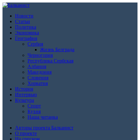
Новости
Статьи
Политика
Экономика
География
Сербия
Жизнь Белграда
Черногория
Республика Сербская
Албания
Македония
Словения
Хорватия
История
Интервью
Культура
Спорт
Кухня
Наша читанка
Авторы проекта Балканист
О проекте
На српском