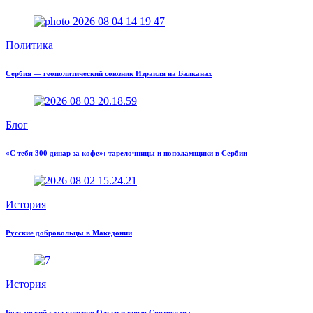
Политика
Сербия — геополитический союзник Израиля на Балканах
Блог
«С тебя 300 динар за кофе»: тарелочницы и пополамщики в Сербии
История
Русские добровольцы в Македонии
История
Болгарский узел княгини Ольги и князя Святослава