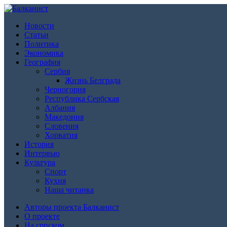
Новости
Статьи
Политика
Экономика
География
Сербия
Жизнь Белграда
Черногория
Республика Сербская
Албания
Македония
Словения
Хорватия
История
Интервью
Культура
Спорт
Кухня
Наша читанка
Авторы проекта Балканист
О проекте
На српском