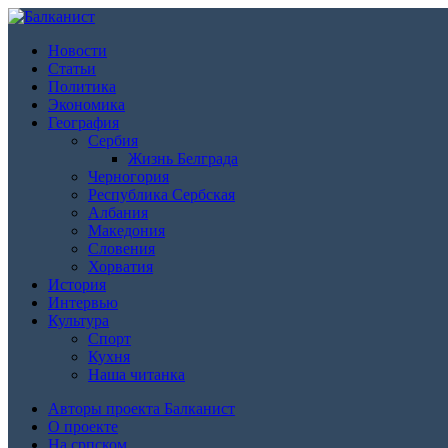
Новости
Статьи
Политика
Экономика
География
Сербия
Жизнь Белграда
Черногория
Республика Сербская
Албания
Македония
Словения
Хорватия
История
Интервью
Культура
Спорт
Кухня
Наша читанка
Авторы проекта Балканист
О проекте
На српском