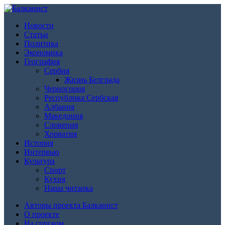
Новости
Статьи
Политика
Экономика
География
Сербия
Жизнь Белграда
Черногория
Республика Сербская
Албания
Македония
Словения
Хорватия
История
Интервью
Культура
Спорт
Кухня
Наша читанка
Авторы проекта Балканист
О проекте
На српском