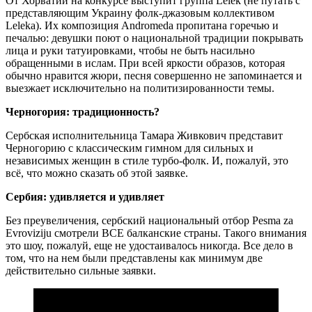
От Хорватии на конкурсе выступит группа Lelek (не путать с
представляющим Украину фолк-джазовым коллективом
Leleka). Их композиция Andromeda пропитана горечью и
печалью: девушки поют о национальной традиции покрывать
лица и руки татуировками, чтобы не быть насильно
обращенными в ислам. При всей яркости образов, которая
обычно нравится жюри, песня совершенно не запоминается и
выезжает исключительно на политизированности темы.
Черногория: традиционность?
Сербская исполнительница Тамара Живкович представит
Черногорию с классическим гимном для сильных и
независимых женщин в стиле турбо-фолк. И, пожалуй, это
всё, что можно сказать об этой заявке.
Сербия: удивляется и удивляет
Без преувеличения, сербский национальный отбор Pesma za
Evroviziju смотрели ВСЕ балканские страны. Такого внимания
это шоу, пожалуй, еще не удостаивалось никогда. Все дело в
том, что на нем были представлены как минимум две
действительно сильные заявки.