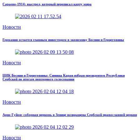
Сараево-1914: выстрел, который переписал карту мира
Новости
Германия остается главным инвестором в экономику Боснии и Герцеговины
Новости
ЦИК Боснии и Герцеговины: Синиша Каран избран президентом Республики
Сербской по итогам повторного голосования
Новости
Арно Гуйон: соборная церковь в Зенице возвращена Сербской православной церкви
Новости