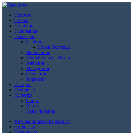
Новости
Статьи
Политика
Экономика
География
Сербия
Жизнь Белграда
Черногория
Республика Сербская
Албания
Македония
Словения
Хорватия
История
Интервью
Культура
Спорт
Кухня
Наша читанка
Авторы проекта Балканист
О проекте
На српском