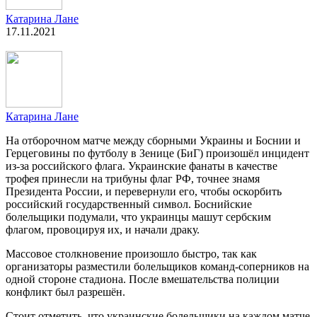
Катарина Лане
17.11.2021
Катарина Лане
На отборочном матче между сборными Украины и Боснии и
Герцеговины по футболу в Зенице (БиГ) произошёл инцидент
из-за российского флага. Украинские фанаты в качестве
трофея принесли на трибуны флаг РФ, точнее знамя
Президента России, и перевернули его, чтобы оскорбить
российский государственный символ. Боснийские
болельщики подумали, что украинцы машут сербским
флагом, провоцируя их, и начали драку.
Массовое столкновение произошло быстро, так как
организаторы разместили болельщиков команд-соперников на
одной стороне стадиона. После вмешательства полиции
конфликт был разрешён.
Стоит отметить, что украинские болельщики на каждом матче