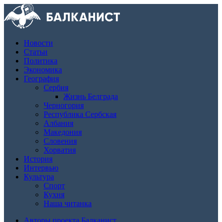
Новости
Статьи
Политика
Экономика
География
Сербия
Жизнь Белграда
Черногория
Республика Сербская
Албания
Македония
Словения
Хорватия
История
Интервью
Культура
Спорт
Кухня
Наша читанка
Авторы проекта Балканист