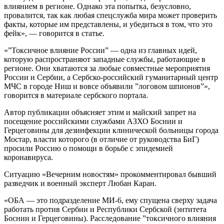
влиянием в регионе. Однако эта попытка, безусловно,
провалится, так как любая спецслужба мира может проверить
факты, которые им представлены, и убедиться в том, что это
фейк», — говорится в статье.
«”Токсичное влияние России” — одна из главных идей,
которую распространяют западные службы, работающие в
регионе. Они хватаются за любые совместные мероприятия
России и Сербии, а Сербско-российский гуманитарный центр
МЧС в городе Ниш и вовсе объявили ”логовом шпионов”»,
говорится в материале сербского портала.
Автор публикации объясняет этим и майский запрет на
посещение российскими службами АЗХО Боснии и
Герцеговины для дезинфекции клинической больницы города
Мостар, власти которого (в отличие от руководства БиГ)
просили Россию о помощи в борьбе с эпидемией
коронавируса.
Ситуацию «Вечерним новостям» прокомментировал бывший
разведчик и военный эксперт Любан Каран.
«ОБА — это подразделение МИ-6, ему спущена сверху задача
работать против Сербии и Республики Сербской (энтитета
Боснии и Герцеговины). Расследование ”токсичного влияния