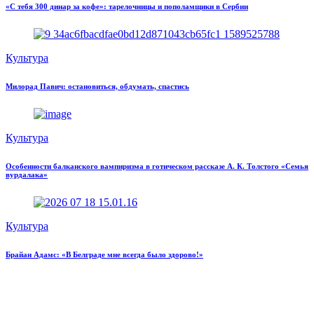
«С тебя 300 динар за кофе»: тарелочницы и пополамщики в Сербии
Культура
Милорад Павич: остановиться, обдумать, спастись
Культура
Особенности балканского вампиризма в готическом рассказе А. К. Толстого «Семья
вурдалака»
Культура
Брайан Адамс: «В Белграде мне всегда было здорово!»