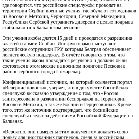
где говорится, что российские спецслужбы проводят на
территории Сербии военные учения, где обучают сотрудников
из Косово и Метохии, Черногории, Северной Македонии,
Республики Сербской устраивать диверсии с целью подрыва
стабильности в Балканском регионе.
Эти учения якобы длятся 15 дней и проводятся с разрешения
властей и армии Сербии. Инструкторами выступают
российские сотрудники ГРУ, которым Белград обеспечивает
логистическую поддержку. В отчёте говорится о том, что
такие учения якобы проводятся регулярно и должны были
состояться в этом месяце на военном полигоне Пескови в
районе сербского города Пожаревац.
Конфиденциальный источник, на который ссылается портал
«Вечерние новости», уверяет, что в документе боснийских
спецслужб высказано утверждение о том, что «Россия
заинтересована в разжигании беспорядков на территории
Косово и Метохии, а так же Боснии и Герцеговины». Кроме
того, этот же источник подтверждает, что боснийские
спецслужбы следят за действиями Российской Федерации на
Балканах.
«Вероятно, они намерены этим документом доказать свою
пользу для иностранных партнеров, следя за российским