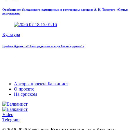
Особенности балканского вампиризма в готическом рассказе А. К. Толстого «Семья
вурдалака»
Культура
Брайан Адамс: «В Белграде мне всегда было здорово!»
Авторы проекта Балканист
О проекте
На српском
Video
Telegram
© 2018-2026 Балканист. Все что нужно знать о Балканах.