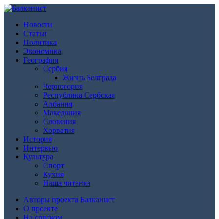
Новости
Статьи
Политика
Экономика
География
Сербия
Жизнь Белграда
Черногория
Республика Сербская
Албания
Македония
Словения
Хорватия
История
Интервью
Культура
Спорт
Кухня
Наша читанка
Авторы проекта Балканист
О проекте
На српском