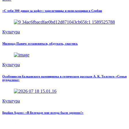
«С тебя 300 динар за кофе»: тарелочницы и пополамщики в Сербии
Культура
Милорад Павич: остановиться, обдумать, спастись
Культура
Особенности балканского вампиризма в готическом рассказе А. К. Толстого «Семья
вурдалака»
Культура
Брайан Адамс: «В Белграде мне всегда было здорово!»