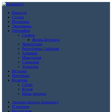
Новости
Статьи
Политика
Экономика
География
Сербия
Жизнь Белграда
Черногория
Республика Сербская
Албания
Македония
Словения
Хорватия
История
Интервью
Культура
Спорт
Кухня
Наша читанка
Авторы проекта Балканист
О проекте
На српском