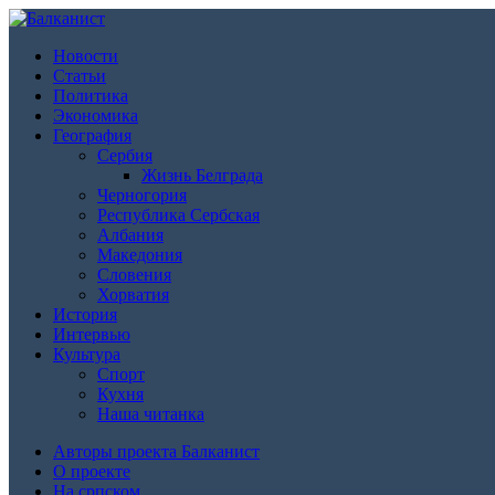
Новости
Статьи
Политика
Экономика
География
Сербия
Жизнь Белграда
Черногория
Республика Сербская
Албания
Македония
Словения
Хорватия
История
Интервью
Культура
Спорт
Кухня
Наша читанка
Авторы проекта Балканист
О проекте
На српском