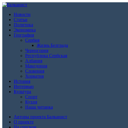
Новости
Статьи
Политика
Экономика
География
Сербия
Жизнь Белграда
Черногория
Республика Сербская
Албания
Македония
Словения
Хорватия
История
Интервью
Культура
Спорт
Кухня
Наша читанка
Авторы проекта Балканист
О проекте
На српском