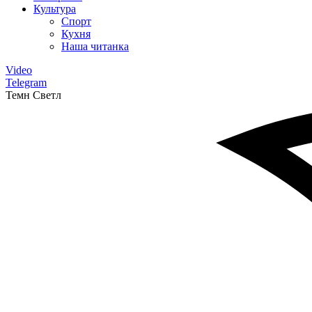
Культура
Спорт
Кухня
Наша читанка
Video
Telegram
Темн
Светл