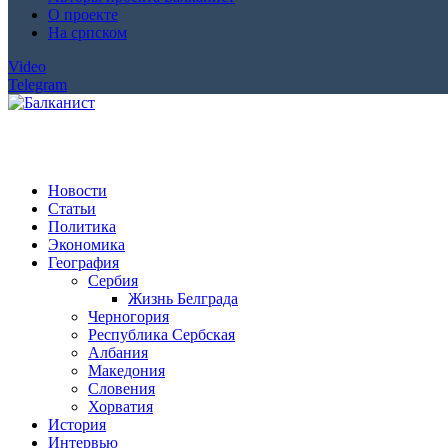
О проекте
На српском
Video
Telegram
Новости
Статьи
Политика
Экономика
География
Сербия
Жизнь Белграда
Черногория
Республика Сербская
Албания
Македония
Словения
Хорватия
История
Интервью