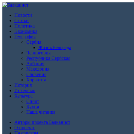
Новости
Статьи
Политика
Экономика
География
Сербия
Жизнь Белграда
Черногория
Республика Сербская
Албания
Македония
Словения
Хорватия
История
Интервью
Культура
Спорт
Кухня
Наша читанка
Авторы проекта Балканист
О проекте
На српском