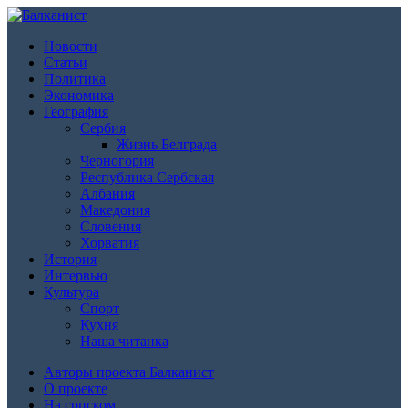
Новости
Статьи
Политика
Экономика
География
Сербия
Жизнь Белграда
Черногория
Республика Сербская
Албания
Македония
Словения
Хорватия
История
Интервью
Культура
Спорт
Кухня
Наша читанка
Авторы проекта Балканист
О проекте
На српском