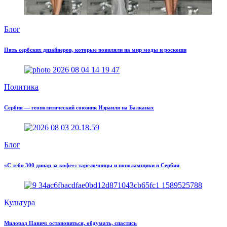
Блог
Пять сербских дизайнеров, которые повиляли на мир моды и роскоши
Политика
Сербия — геополитический союзник Израиля на Балканах
Блог
«С тебя 300 динар за кофе»: тарелочницы и пополамщики в Сербии
Культура
Милорад Павич: остановиться, обдумать, спастись