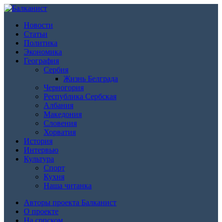
Новости
Статьи
Политика
Экономика
География
Сербия
Жизнь Белграда
Черногория
Республика Сербская
Албания
Македония
Словения
Хорватия
История
Интервью
Культура
Спорт
Кухня
Наша читанка
Авторы проекта Балканист
О проекте
На српском