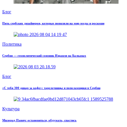
Блог
Пять сербских дизайнеров, которые повиляли на мир моды и роскоши
Политика
Сербия — геополитический союзник Израиля на Балканах
Блог
«С тебя 300 динар за кофе»: тарелочницы и пополамщики в Сербии
Культура
Милорад Павич: остановиться, обдумать, спастись