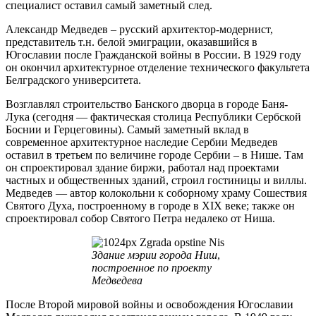
специалист оставил самый заметный след.
Александр Медведев – русский архитектор-модернист,
представитель т.н. белой эмиграции, оказавшийся в
Югославии после Гражданской войны в России. В 1929 году
он окончил архитектурное отделение технического факультета
Белградского университета.
Возглавлял строительство Банского дворца в городе Баня-
Лука (сегодня — фактическая столица Республики Сербской
Боснии и Герцеговины). Самый заметный вклад в
современное архитектурное наследие Сербии Медведев
оставил в третьем по величине городе Сербии – в Нише. Там
он спроектировал здание биржи, работал над проектами
частных и общественных зданий, строил гостиницы и виллы.
Медведев — автор колокольни к соборному храму Сошествия
Святого Духа, построенному в городе в XIX веке; также он
спроектировал собор Святого Петра недалеко от Ниша.
Здание мэрии города Ниш
,
построенное по проекту
Медведева
После Второй мировой войны и освобождения Югославии